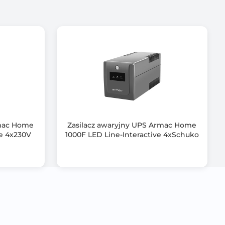
rmac Home
Zasilacz awaryjny UPS Armac Home
 i mogą być
ve 4x230V
1000F LED Line-Interactive 4xSchuko
ch do kiosków,
eczeństwa,
ankowość).
złączem bateri