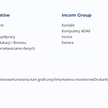
entów
Incom Group
ne
Kontakt
Komputery ADAX
półpracy
Incore
ukacji i Biznesu
Kariera
przetwarzanie danych
h
terowa
Hurtownia kart graficznych
Hurtownia monitorów
Drukarki