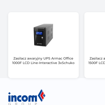
Wspierane systemy operacyjne
Dołączone oprogramowanie
Kolor obudowy
Wymiary [G x S x W] (mm)
Waga netto (kg)
Informacje dodatkowe
Zasilacz awaryjny UPS Armac Office
Zasilacz
1000F LCD Line-Interactive 3xSchuko
1500F LCD