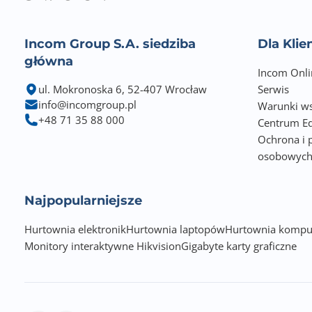
Incom Group S.A. siedziba
Dla Kli
główna
Incom Onli
ul. Mokronoska 6, 52-407 Wrocław
Serwis
info@incomgroup.pl
Warunki ws
+48 71 35 88 000
Centrum Ed
Ochrona i 
osobowyc
Najpopularniejsze
Hurtownia elektronik
Hurtownia laptopów
Hurtownia kompu
Monitory interaktywne Hikvision
Gigabyte karty graficzne