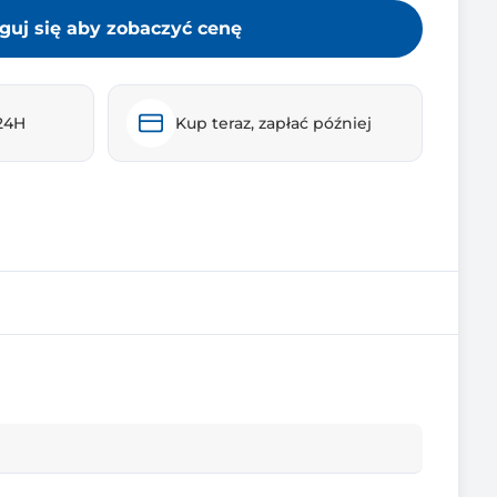
guj się aby zobaczyć cenę
24H
Kup teraz, zapłać później