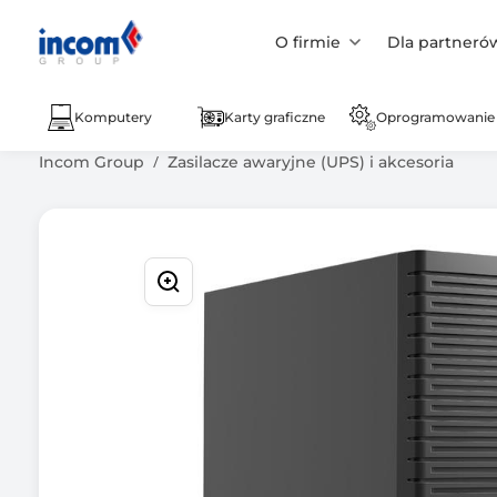
O firmie
Dla partneró
Komputery
Karty graficzne
Oprogramowanie
Incom Group
Zasilacze awaryjne (UPS) i akcesoria