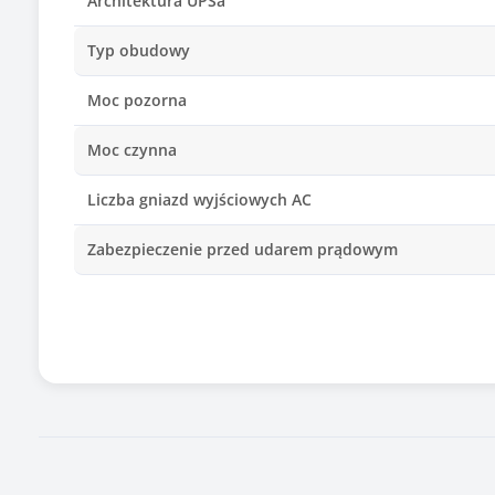
Architektura UPSa
Typ obudowy
Moc pozorna
Moc czynna
Liczba gniazd wyjściowych AC
Zabezpieczenie przed udarem prądowym
Zabezpieczenie przed przeciążeniem
Układ automatycznej regulacji napięcia (AVR)
Zimny start
Interfejs komunikacyjny