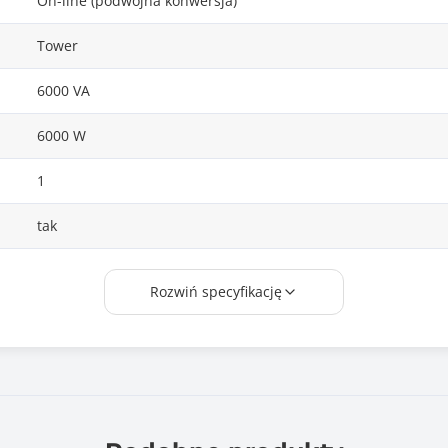
On-line (podwójna konwersja)
Tower
6000 VA
6000 W
1
tak
tak
Rozwiń specyfikację
Nie
Tak
USB