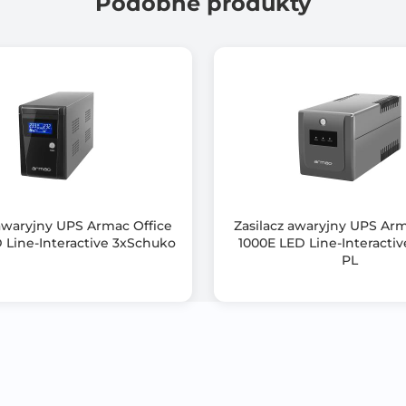
Podobne produkty
Windows/Linux/Unix
WinPower
Czarny (Black)
225x452x348
13.000
Serie VFI TG / TGB / TGS są wykrywane jako urządzenia z HID
 awaryjny UPS Armac Office
Zasilacz awaryjny UPS A
(Human Interface Device) przez wewnętrzne sterowniki O / S
 Line-Interactive 3xSchuko
1000E LED Line-Interacti
PL
zarządzane bez dodatkowego oprogramowania
Znajduje zastosowanie we wszystkich dedykowanych systema
bankomatów, a także w systemach wysokiego poziomu bezpi
gdzie dodatkowe oprogramowanie nie jest dozwolone (np. B
Seria TGS: Bez baterii wewnętrznych, ale z silną ładowarką i 