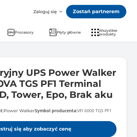
Zostań partnerem
Zaloguj się
Wszystkie
Procesory
Płyty główne
produkty
aryjny UPS Power Walker
0VA TGS PF1 Terminal
D, Tower, Epo, Brak aku
t:
Symbol producenta:
VFI 6000 TGS PF1
Power Walker
estruj się aby zobaczyć cenę