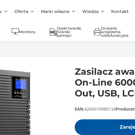
w
Oferta
Marki własne
Wiedza
Kontakt
Dyski twarde,
Drukarki,
Monitory
nośniki
urządzenia
pamięci
wielofunkcyjne
Zasilacz aw
On-Line 600
Out, USB, LC
EAN:
4260074980134
Producen
Zarej