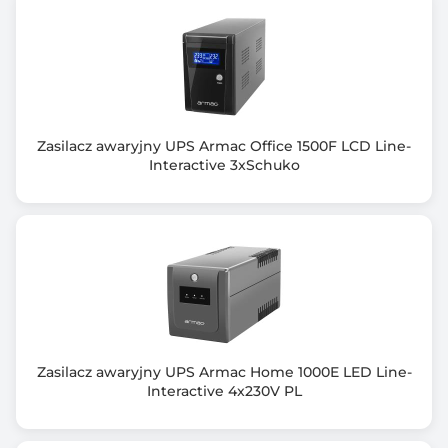
(32-bit/64-bit): Windows 8/7/Vista, min. 1 GB RAM,
(32-bit): Windows XP (SP2 lub wyższy), min. 512 M
Dołączone oprogramowanie
WinPower
Kolor obudowy
Zasilacz awaryjny UPS Armac Office 1500F LCD Line-
Czarny (Black)
Interactive 3xSchuko
Wymiary [G x S x W] (mm)
815 x 300 x 1000
Waga netto (kg)
250.000
Zasilacz awaryjny UPS Armac Home 1000E LED Line-
Interactive 4x230V PL