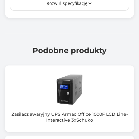
Rozwiń specyfikację
0 ms
Rodzaj akumulatora
64x9Ah
Układ automatycznej regulacji napięcia (AVR)
Tak
Podobne produkty
Zimny start
Tak
Kształt napięcia wyjściowego
Czysta sinusoida
Wspierane systemy operacyjne
Dos 6.x
Zasilacz awaryjny UPS Armac Office 1000F LCD Line-
FreeBSD
Interactive 3xSchuko
Linux
Mac OS X