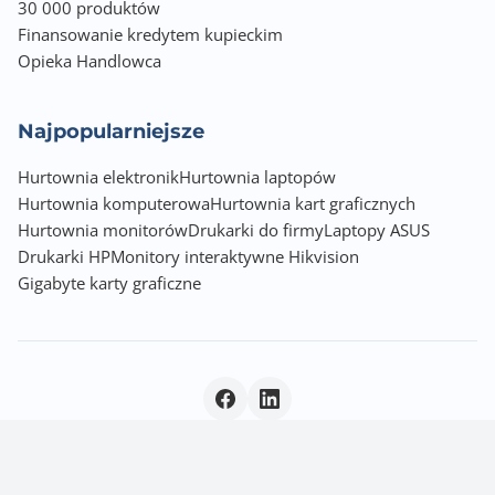
30 000 produktów
Finansowanie kredytem kupieckim
Opieka Handlowca
Najpopularniejsze
Hurtownia elektronik
Hurtownia laptopów
Hurtownia komputerowa
Hurtownia kart graficznych
Hurtownia monitorów
Drukarki do firmy
Laptopy ASUS
Drukarki HP
Monitory interaktywne Hikvision
Gigabyte karty graficzne
Polityka prywatności
|
© 2026 Incom Group SA