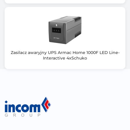
akumulatorów w zestawie).
Do wyboru mamy 3 jednostki mocy 1kVA, 2kVA, 3kVA,
które zostały wykonane w
technologii ON-LINE. Zasilacze z serii TGS są
zaprojektowane do współpracy
z zewnętrznymi modułami bateryjnymi oraz
akumulatorami dużej pojemności,
dlatego w jednostce została zainstalowana
Zasilacz awaryjny UPS Armac Home 1000F LED Line-
mocniejsza ładowarka
Interactive 4xSchuko
(6A zamiast 1A).
Seria VFI TG została wyposażona w złącze USB-HID,
złącze to ma wbudowane
sterowniki, co ułatwia zarządzanie zasilaniem bez
instalacji dodatkowego
oprogramowanie monitorującego. Zasilacz ten
znajdzie zastosowanie wszędzie
tam, gdzie nie mamy możliwości zainstalowania
zewnętrznego oprogramowania
tj jak kioski fotograficzne, bankomaty, zaawansowane
systemu