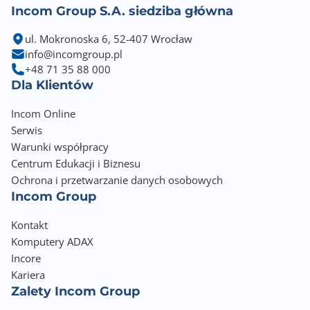
zabezpieczeń/monitoringu.
Incom Group S.A. siedziba główna
• Wysoki współczynnik mocy 0.9
ul. Mokronoska 6, 52-407 Wrocław
• Wykonane w technologii ON-LINE
info@incomgroup.pl
• Wyposażone w złącze USB-HID (Human Interface
+48 71 35 88 000
Device)
Dla Klientów
• Obsługują szeroki zakres napięcia wejściowego
(100-300VAC)
Incom Online
• Współpracują z zewnętrznymi modułami
Serwis
bateryjnymi 10134032
Warunki współpracy
• Brak wewnętrznych akumulatorów
Centrum Edukacji i Biznesu
Ochrona i przetwarzanie danych osobowych
Incom Group
Kontakt
Komputery ADAX
Incore
Kariera
Zalety Incom Group