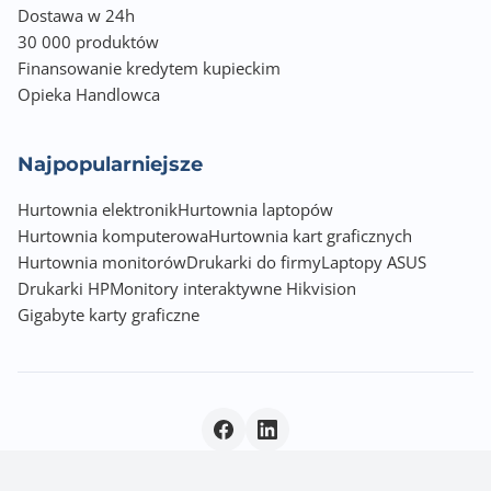
Dostawa w 24h
30 000 produktów
Finansowanie kredytem kupieckim
Opieka Handlowca
Najpopularniejsze
Hurtownia elektronik
Hurtownia laptopów
Hurtownia komputerowa
Hurtownia kart graficznych
Hurtownia monitorów
Drukarki do firmy
Laptopy ASUS
Drukarki HP
Monitory interaktywne Hikvision
Gigabyte karty graficzne
Polityka prywatności
|
© 2026 Incom Group SA