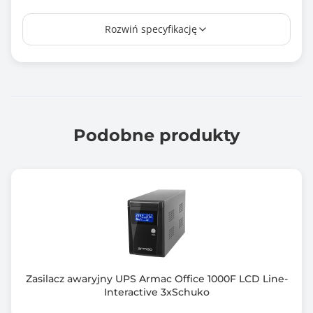
Zabezpieczenie przed udarem prądowym
Rozwiń specyfikację
tak
Zabezpieczenie przed przeciążeniem
tak
Układ automatycznej regulacji napięcia (AVR)
Nie
Podobne produkty
Zimny start
Nie
Kształt napięcia wyjściowego
Sinusoida
Interfejs komunikacyjny
RS232 lub USB
Zasilacz awaryjny UPS Armac Office 1000F LCD Line-
Interactive 3xSchuko
Wspierane systemy operacyjne