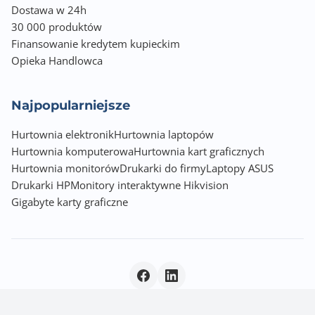
Dostawa w 24h
30 000 produktów
Finansowanie kredytem kupieckim
Opieka Handlowca
Najpopularniejsze
Hurtownia elektronik
Hurtownia laptopów
Hurtownia komputerowa
Hurtownia kart graficznych
Hurtownia monitorów
Drukarki do firmy
Laptopy ASUS
Drukarki HP
Monitory interaktywne Hikvision
Gigabyte karty graficzne
Polityka prywatności
|
© 2026 Incom Group SA