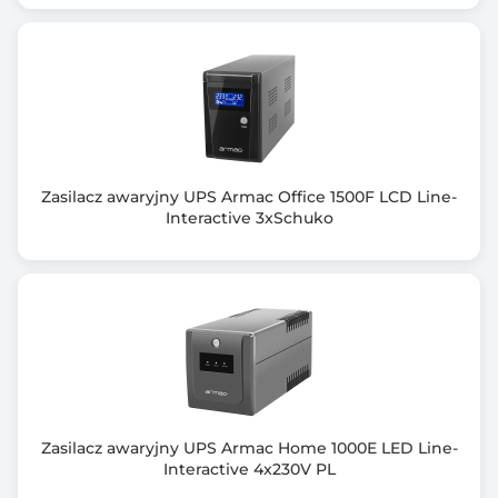
Nie
Zimny start
Nie
Kształt napięcia wyjściowego
Sinus
Zasilacz awaryjny UPS Armac Office 1500F LCD Line-
Interfejs komunikacyjny
Interactive 3xSchuko
RS232 lub USB
Wspierane systemy operacyjne
Windows/Linux/Unix
Dołączone oprogramowanie
ViewPower
Kolor obudowy
Zasilacz awaryjny UPS Armac Home 1000E LED Line-
Interactive 4x230V PL
Czarny (Black)