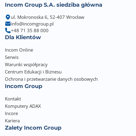
Incom Group S.A. siedziba główna
wszędzie tam, gdzie nie
mamy możliwości zainstalowania zewnętrznego
ul. Mokronoska 6, 52-407 Wrocław
oprogramowania tj jak kioski
info@incomgroup.pl
fotograficzne, bankomaty, zaawansowane systemu
+48 71 35 88 000
zabezpieczeń/monitoringu.
Dla Klientów
• Wysoki współczynnik mocy 0.9
• Wykonane w technologii ON-LINE
Incom Online
• Wyposażone w złącze USB-HID (Human Interface
Serwis
Device)
Warunki współpracy
• Obsługują szeroki zakres napięcia wejściowego
Centrum Edukacji i Biznesu
(100-300VAC)
Ochrona i przetwarzanie danych osobowych
• moduł bateryjny: 10134032
Incom Group
Kontakt
Komputery ADAX
Incore
Kariera
Zalety Incom Group