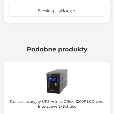
Czas ładowania [h]
Rozwiń specyfikację
4.0
Czas przełączania
0 ms
Liczba gniazd wyjściowych AC
4
Podobne produkty
Rodzaj akumulatora
12V / 9Ah
Zabezpieczenie przed udarem prądowym
tak
Zabezpieczenie przed przeciążeniem
tak
Zasilacz awaryjny UPS Armac Office 1000F LCD Line-
Interactive 3xSchuko
Układ automatycznej regulacji napięcia (AVR)