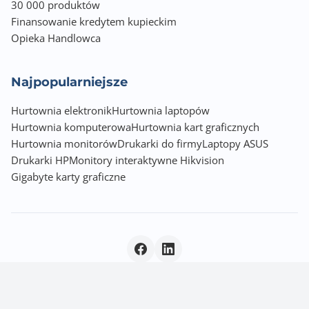
30 000 produktów
Finansowanie kredytem kupieckim
Opieka Handlowca
Najpopularniejsze
Hurtownia elektronik
Hurtownia laptopów
Hurtownia komputerowa
Hurtownia kart graficznych
Hurtownia monitorów
Drukarki do firmy
Laptopy ASUS
Drukarki HP
Monitory interaktywne Hikvision
Gigabyte karty graficzne
Polityka prywatności
|
© 2026 Incom Group SA