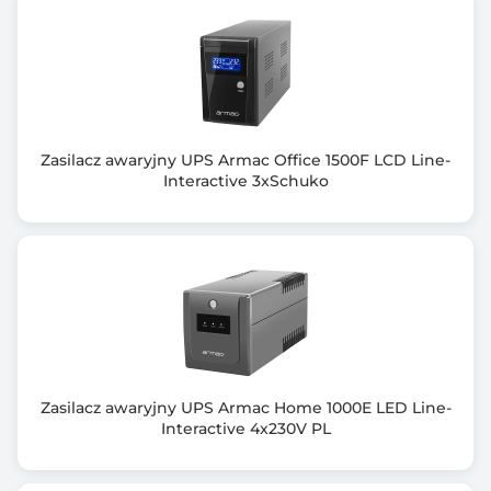
Wymiary [G x S x W] (mm)
252 x 84 x 158
Informacje dodatkowe
Seria PowerWalker Basic VI 650/850/1000 SB została
zaprojektowana w celu
Zasilacz awaryjny UPS Armac Office 1500F LCD Line-
zaspokojenia podstawowych potrzeb rynku. Ten line-
Interactive 3xSchuko
interactive zasilacz UPS
chroni twoje obciążenie przed awariami zasilania i
zakłóceniami napięcia,
pozostając jednocześnie niedrogą i kompaktową. Jest
wyposażony w port USB
ze wsparciem HID (umożliwiając łatwą i
natychmiastową komunikację
z dowolnym O / S).
Obsługiwane systemy operacyjne: Win. 98; Win. 2000;
Zasilacz awaryjny UPS Armac Home 1000E LED Line-
Win. XP; Win. Vista;
Interactive 4x230V PL
Win. Vista 64bit; Win. 7; Win. 7 64bit; Win. 8; Win. 8
64bit; Linux; FreeBS