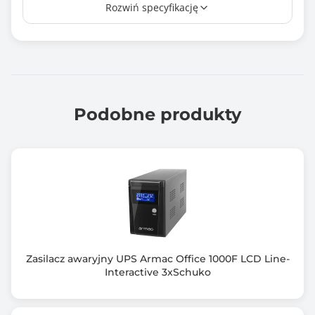
Rozwiń specyfikację
4 ms
Liczba gniazd wyjściowych AC
2
Rodzaj akumulatora
6 Ah
Podobne produkty
Układ automatycznej regulacji napięcia (AVR)
Nie
Interfejs komunikacyjny
USB 2.0
Dołączone oprogramowanie
PowerManager
Zasilacz awaryjny UPS Armac Office 1000F LCD Line-
Interactive 3xSchuko
Kolor obudowy
Czarny (Black)