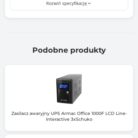
Rozwiń specyfikację
6 ms
Liczba gniazd wyjściowych AC
3
Rodzaj akumulatora
7 Ah
Podobne produkty
Układ automatycznej regulacji napięcia (AVR)
Tak
Zimny start
Tak
Kształt napięcia wyjściowego
Czysta sinusoida
Zasilacz awaryjny UPS Armac Office 1000F LCD Line-
Interactive 3xSchuko
Ochrona modem/sieć
RJ-11