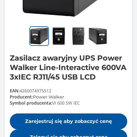
Zasilacz awaryjny UPS Power
Walker Line-Interactive 600VA
3xIEC RJ11/45 USB LCD
EAN:
4260074975512
Producent:
Power Walker
Symbol producenta:
VI 600 SW IEC
Zarejestruj się aby zobaczyć cenę