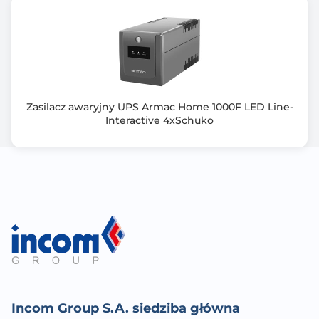
instalacjach centralnego
Power Walker VI 600 SW to UPS charakteryzujący się
czystą falą sinusoidalną
ogrzewania, systemach instalacji solarnych, pompach
indukcyjnych, akwariach
terrariach, bramach garażowych, urządzeniach
biurowych i innych.
Zasilacz awaryjny UPS Armac Home 1000F LED Line-
- Zabezpieczenie przeciwprzepięciowe 3x IEC, RJ-11,
Interactive 4xSchuko
RJ-45
- Złącze USB – dołączone oprogramowanie
- Wyświetlacz LCD
- Stabilizator napięcia (AVR)
- Inteligentna ładowarka – krótki czas ładowania
- Automatyczny restart po przywróceniu zasilania AC
- Ładowanie w trybie wyłączonym
- Funkcja zimnego startu
Oprogramowanie: ViewPower
- Możliwość kontrolowania i monitorowania wielu
jednostek UPS z sieci
Incom Group S.A. siedziba główna
lokalnej i Internetu