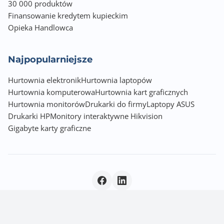
30 000 produktów
Finansowanie kredytem kupieckim
Opieka Handlowca
Najpopularniejsze
Hurtownia elektronik
Hurtownia laptopów
Hurtownia komputerowa
Hurtownia kart graficznych
Hurtownia monitorów
Drukarki do firmy
Laptopy ASUS
Drukarki HP
Monitory interaktywne Hikvision
Gigabyte karty graficzne
Polityka prywatności
|
© 2026 Incom Group SA