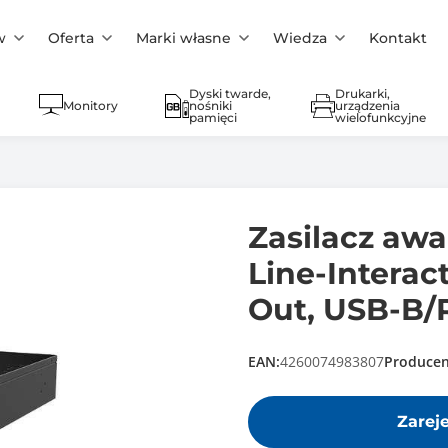
w
Oferta
Marki własne
Wiedza
Kontakt
Dyski twarde,
Drukarki,
Monitory
nośniki
urządzenia
pamięci
wielofunkcyjne
Zasilacz aw
Line-Interac
Out, USB-B/R
EAN:
4260074983807
Producen
Zarej