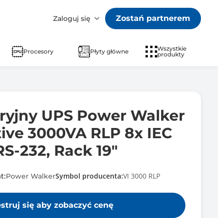
Zostań partnerem
Zaloguj się
Wszystkie
Procesory
Płyty główne
produkty
aryjny UPS Power Walker
tive 3000VA RLP 8x IEC
S-232, Rack 19"
t:
Symbol producenta:
VI 3000 RLP
Power Walker
estruj się aby zobaczyć cenę