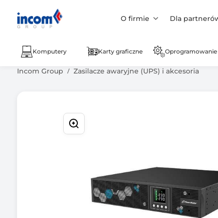
O firmie
Dla partneró
Komputery
Karty graficzne
Oprogramowanie
Incom Group
Zasilacze awaryjne (UPS) i akcesoria