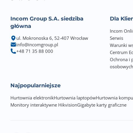
Incom Group S.A. siedziba
Dla Kli
główna
Incom Onli
ul. Mokronoska 6, 52-407 Wrocław
Serwis
info@incomgroup.pl
Warunki ws
+48 71 35 88 000
Centrum Ed
Ochrona i 
osobowyc
Najpopularniejsze
Hurtownia elektronik
Hurtownia laptopów
Hurtownia kompu
Monitory interaktywne Hikvision
Gigabyte karty graficzne