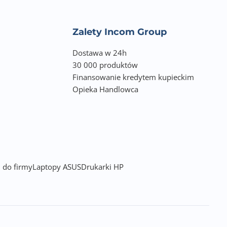
wać, przy użyciu
Zalety Incom Group
 wymagań instalacji
każdym ze swoich
Dostawa w 24h
30 000 produktów
łni zabezpieczone
Finansowanie kredytem kupieckim
iomie 0.9 i wysoka
Opieka Handlowca
zasilania, który
 Całość została
 przejrzystym
onalności przy
 do firmy
Laptopy ASUS
Drukarki HP
kcesoriów.