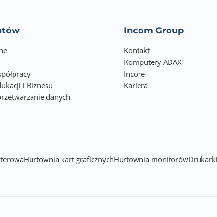
awaryjnego. Każde z 8 gniazd UPS można osobno zaprogramo
entów
Incom Group
dedykowanego oprogramowania, dostosowując urządzenie do
ne
i użytkownika. Ponadto VI RLP generuje pełną sinusoidę na 
Kontakt
Komputery ADAX
wyjść, zapewniając, że nawet wrażliwe urządzenia będę w pe
półpracy
Incore
ukacji i Biznesu
przed nagłymi zanikami prądu. Współczynnik mocy PF na poz
Kariera
przetwarzanie danych
wydajność energetyczna, zapewniają długi czas podtrzymania 
h
dodatkowo może być przedłużony przy użyciu modułu baterii.
umieszczona w kompaktowej obudowie Rack o wysokości 2U z
Ekranem LCD i możliwością dodatkowego rozszerzenia funkcj
terowa
Hurtownia kart graficznych
Hurtownia monitorów
Drukarki
użyciu: karty SNMP, organizera kabli i innych opcjonalnych a