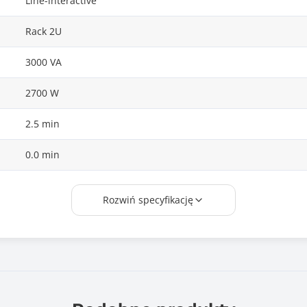
Line-interactive
Rack 2U
3000 VA
2700 W
2.5 min
0.0 min
9.0 min
Rozwiń specyfikację
4.0
4 ms
8