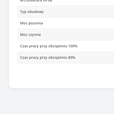
Architektura UPSa
Typ obudowy
Moc pozorna
Moc czynna
Czas pracy przy obciążeniu 100%
Czas pracy przy obciążeniu 80%
Czas pracy przy obciążeniu 50%
Czas ładowania [h]
Czas przełączania
Liczba gniazd wyjściowych AC