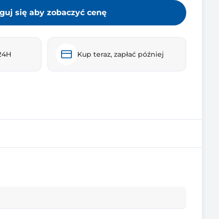
guj się aby zobaczyć cenę
24H
Kup teraz, zapłać później