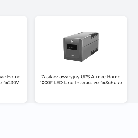
rmac Home
Zasilacz awaryjny UPS Armac Home
ve 4x230V
1000F LED Line-Interactive 4xSchuko
temem zasilania