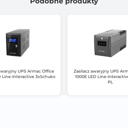
Podobne produkty
12V/9Ah
Nie
Nie
Czysta sinusoida
USB 2.0
RS-232
 awaryjny UPS Armac Office
Zasilacz awaryjny UPS A
PowerMaster
 Line-Interactive 3xSchuko
1000E LED Line-Interacti
PL
Czarny (Black)
600 x 438 x 88
35.800
zaawansowane urządzenie dające całkowitą kontrolę nad sys