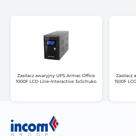
Rodzaj akumulatora
Układ automatycznej regulacji napięcia (AVR)
Zimny start
Kształt napięcia wyjściowego
Interfejs komunikacyjny
Zasilacz awaryjny UPS Armac Office
Zasilacz
Dołączone oprogramowanie
1000F LCD Line-Interactive 3xSchuko
1500F LCD
Kolor obudowy
Wymiary [G x S x W] (mm)
Waga netto (kg)
Informacje dodatkowe