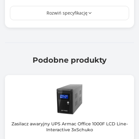
Czas ładowania [h]
Rozwiń specyfikację
4.0
Czas przełączania
6 ms
Liczba gniazd wyjściowych AC
8
Podobne produkty
Rodzaj akumulatora
9 Ah
Układ automatycznej regulacji napięcia (AVR)
Tak
Zimny start
Tak
Zasilacz awaryjny UPS Armac Office 1000F LCD Line-
Interactive 3xSchuko
Kształt napięcia wyjściowego