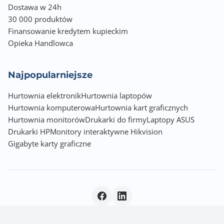
Dostawa w 24h
30 000 produktów
Finansowanie kredytem kupieckim
Opieka Handlowca
Najpopularniejsze
Hurtownia elektronik
Hurtownia laptopów
Hurtownia komputerowa
Hurtownia kart graficznych
Hurtownia monitorów
Drukarki do firmy
Laptopy ASUS
Drukarki HP
Monitory interaktywne Hikvision
Gigabyte karty graficzne
Polityka prywatności
|
© 2026 Incom Group SA