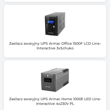
Sinus
Interfejs komunikacyjny
USB 2.0
RS-232
Dołączone oprogramowanie
ViewPower
Zasilacz awaryjny UPS Armac Office 1500F LCD Line-
Interactive 3xSchuko
Kolor obudowy
Czarny (Black)
Wymiary [G x S x W] (mm)
455 x 145 x 220
Waga netto (kg)
20.300
Zasilacz awaryjny UPS Armac Home 1000E LED Line-
Interactive 4x230V PL
Informacje dodatkowe