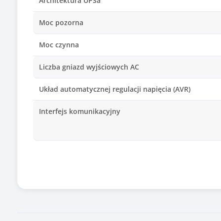
Architektura UPSa
Moc pozorna
Moc czynna
Liczba gniazd wyjściowych AC
Układ automatycznej regulacji napięcia (AVR)
Interfejs komunikacyjny
Dołączone oprogramowanie
Kolor obudowy
Wymiary [G x S x W] (mm)
Informacje dodatkowe