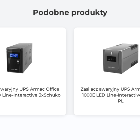
Ochrona przeciwprzepięciowa RJ-11/RJ-45
Podobne produkty
Wysokość 2U
Posiada podstawki do instalacji w pozycji Pionowej (Tower)
Wbudowany wyświetlacz LCD, możliwość zmiany ułożenia wyś
Programowalne gniazda ICE C13 – 4 gniazda
 awaryjny UPS Armac Office
Zasilacz awaryjny UPS A
 Line-Interactive 3xSchuko
1000E LED Line-Interacti
PL