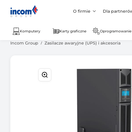
O firmie
Dla partneró
Komputery
Karty graficzne
Oprogramowanie
Incom Group
Zasilacze awaryjne (UPS) i akcesoria