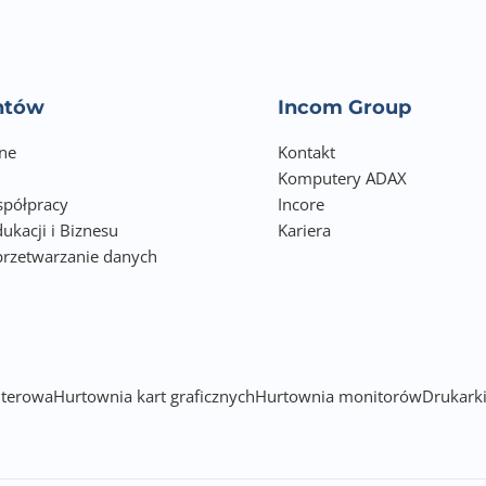
entów
Incom Group
ne
Kontakt
Komputery ADAX
półpracy
Incore
ukacji i Biznesu
Kariera
przetwarzanie danych
h
terowa
Hurtownia kart graficznych
Hurtownia monitorów
Drukarki