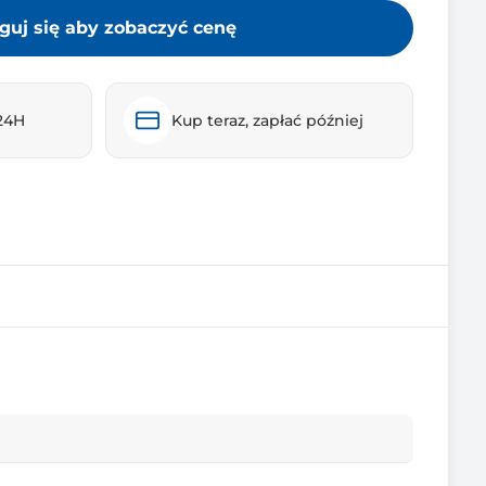
guj się aby zobaczyć cenę
24H
Kup teraz, zapłać później