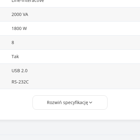
Line-interactive
2000 VA
1800 W
8
Tak
USB 2.0
RS-232C
WinPower
Rozwiń specyfikację
Czarny (Black)
438 x 608 x 86,50
Funkcja "zimnego startu"