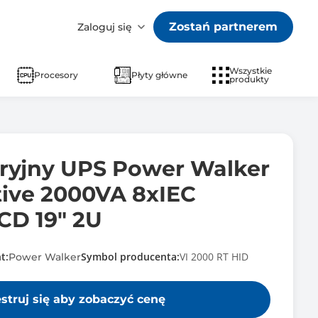
Zostań partnerem
Zaloguj się
Wszystkie
Procesory
Płyty główne
produkty
aryjny UPS Power Walker
tive 2000VA 8xIEC
CD 19" 2U
t:
Symbol producenta:
VI 2000 RT HID
Power Walker
estruj się aby zobaczyć cenę