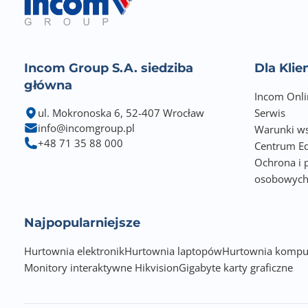
Incom Group S.A. siedziba
Dla Kli
główna
Incom Onli
ul. Mokronoska 6, 52-407 Wrocław
Serwis
info@incomgroup.pl
Warunki ws
+48 71 35 88 000
Centrum Ed
Ochrona i 
osobowyc
Najpopularniejsze
Hurtownia elektronik
Hurtownia laptopów
Hurtownia kompu
Monitory interaktywne Hikvision
Gigabyte karty graficzne