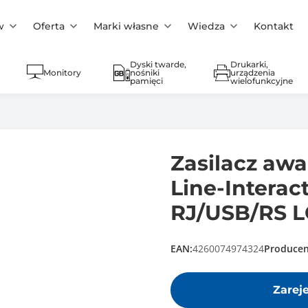
w
Oferta
Marki własne
Wiedza
Kontakt
Dyski twarde,
Drukarki,
Monitory
nośniki
urządzenia
pamięci
wielofunkcyjne
Zasilacz aw
Line-Interac
RJ/USB/RS L
EAN:
4260074974324
Producen
Zarej