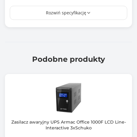
Zabezpieczenie przed przeciążeniem
Rozwiń specyfikację
tak
Układ automatycznej regulacji napięcia (AVR)
Tak
Kable w zestawie
zasilający, USB, IEC
Podobne produkty
Zimny start
Tak
Kształt napięcia wyjściowego
Modulowany sinus
Ochrona modem/sieć
RJ-45
Zasilacz awaryjny UPS Armac Office 1000F LCD Line-
RJ-11
Interactive 3xSchuko