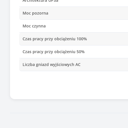
Architektura UPSa
Moc pozorna
Moc czynna
Czas pracy przy obciążeniu 100%
Czas pracy przy obciążeniu 50%
Liczba gniazd wyjściowych AC
Zabezpieczenie przed przeciążeniem
Układ automatycznej regulacji napięcia (AVR)
Kable w zestawie
Zimny start