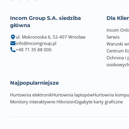
Incom Group S.A. siedziba
Dla Kli
główna
Incom Onli
ul. Mokronoska 6, 52-407 Wrocław
Serwis
info@incomgroup.pl
Warunki ws
+48 71 35 88 000
Centrum Ed
Ochrona i 
osobowyc
Najpopularniejsze
Hurtownia elektronik
Hurtownia laptopów
Hurtownia kompu
Monitory interaktywne Hikvision
Gigabyte karty graficzne