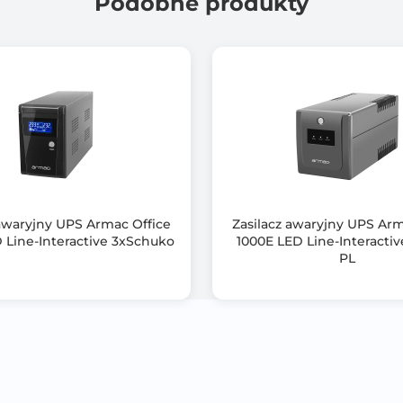
Podobne produkty
Modulowany sinus
RJ-45
RJ-11
USB 2.0
ViewPower
Czarny (Black)
 awaryjny UPS Armac Office
Zasilacz awaryjny UPS A
452 x 230 x 292
 Line-Interactive 3xSchuko
1000E LED Line-Interacti
PL
MAC , Linux , FreeBSD , Solaris , Android 2.2 O.S
Win.98 , Win.2000 , Win. XP , Win. Vista , Win. 7 , Win. 8
Ładowanie w trybie wyłączonym