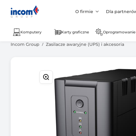
O firmie
Dla partneró
Komputery
Karty graficzne
Oprogramowanie
Incom Group
Zasilacze awaryjne (UPS) i akcesoria