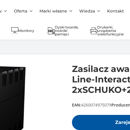
w
Oferta
Marki własne
Wiedza
Kontakt
Dyski twarde,
Drukarki,
Monitory
nośniki
urządzenia
pamięci
wielofunkcyjne
Zasilacz aw
Line-Interac
2xSCHUKO+2
EAN:
4260074975079
Producen
Zarej