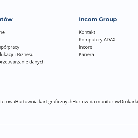
entów
Incom Group
ne
Kontakt
Komputery ADAX
półpracy
Incore
ukacji i Biznesu
Kariera
przetwarzanie danych
h
terowa
Hurtownia kart graficznych
Hurtownia monitorów
Drukarki