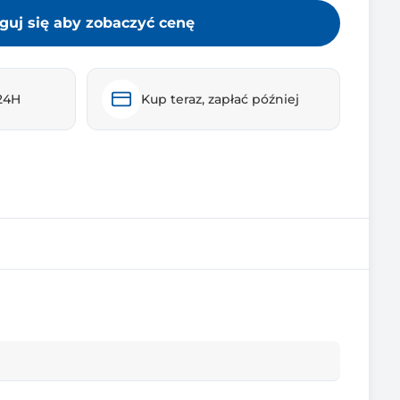
guj się aby zobaczyć cenę
24H
Kup teraz, zapłać później