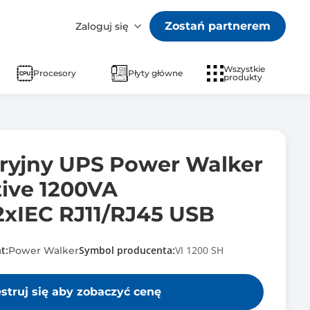
Zostań partnerem
Zaloguj się
Wszystkie
Procesory
Płyty główne
produkty
aryjny UPS Power Walker
tive 1200VA
xIEC RJ11/RJ45 USB
t:
Symbol producenta:
VI 1200 SH
Power Walker
estruj się aby zobaczyć cenę