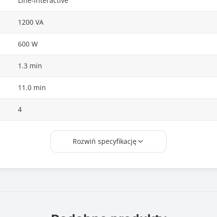
Line-interactive
1200 VA
600 W
1.3 min
11.0 min
4
tak
Rozwiń specyfikację
Tak
zasilający, USB, IEC
Tak