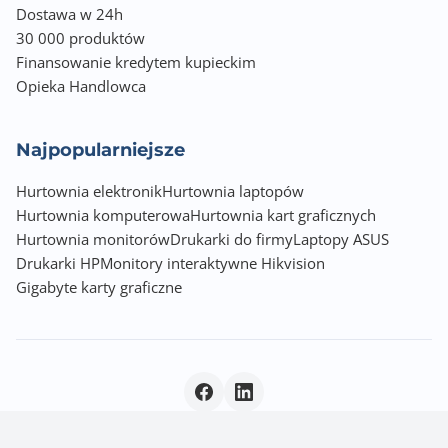
Dostawa w 24h
30 000 produktów
Finansowanie kredytem kupieckim
Opieka Handlowca
Najpopularniejsze
Hurtownia elektronik
Hurtownia laptopów
Hurtownia komputerowa
Hurtownia kart graficznych
Hurtownia monitorów
Drukarki do firmy
Laptopy ASUS
Drukarki HP
Monitory interaktywne Hikvision
Gigabyte karty graficzne
Polityka prywatności
|
© 2026 Incom Group SA