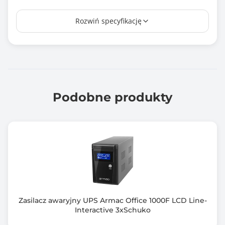
Czas ładowania [h]
Rozwiń specyfikację
6.0
Czas przełączania
6 ms
Liczba gniazd wyjściowych AC
4
Podobne produkty
Rodzaj akumulatora
7 Ah
Układ automatycznej regulacji napięcia (AVR)
Tak
Zimny start
Nie
Zasilacz awaryjny UPS Armac Office 1000F LCD Line-
Interactive 3xSchuko
Interfejs komunikacyjny