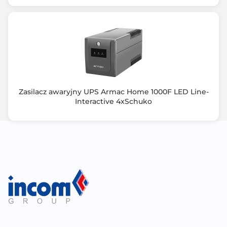
Mały wpływ oddziaływania na środowisko: bez CD,
kabla USB w kartonie
Dostępny z wyjściami francuskimi, schuko, UK
Zasilacz awaryjny UPS Armac Home 1000F LED Line-
Interactive 4xSchuko