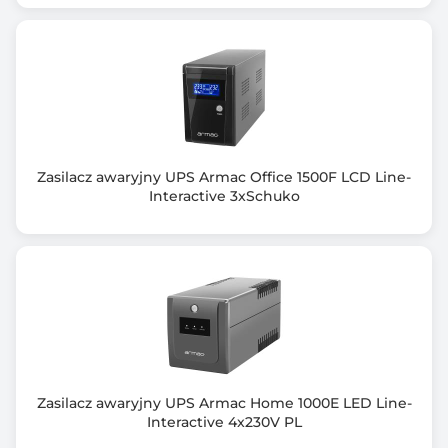
USB 2.0
RJ-45
RJ-11
Dołączone oprogramowanie
ViewPower
Kolor obudowy
Zasilacz awaryjny UPS Armac Office 1500F LCD Line-
Czarny (Black)
Interactive 3xSchuko
Wymiary [G x S x W] (mm)
320 x 130 x 182
Waga netto (kg)
8.200
Informacje dodatkowe
Zasilacz awaryjny UPS Armac Home 1000E LED Line-
Prawdziwa seria ekonomiczna line-interactive
Interactive 4x230V PL
Kompaktowe wymiary oraz wysoka wydajność dla
zastosowań domowych