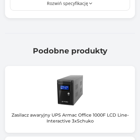
Rozwiń specyfikację
4 ms
Liczba gniazd wyjściowych AC
3
Rodzaj akumulatora
5 Ah
Podobne produkty
Układ automatycznej regulacji napięcia (AVR)
Nie
Interfejs komunikacyjny
USB 2.0
Dołączone oprogramowanie
WinPower
Zasilacz awaryjny UPS Armac Office 1000F LCD Line-
Interactive 3xSchuko
Kolor obudowy
Czarny (Black)