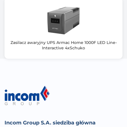
Win. XP; Win. Vista;
Win. Vista 64bit; Win. 7; Win. 7 64bit; Win. 8; Win. 8
64bit; Linux;
FreeBSD; Solaris
Napięcie wejściowe [V]: 230
Zakres napięcia wejściowego [V]: od 162 do 290
Częstotliwość wyjściowa [Hz]: 50
Zasilacz awaryjny UPS Armac Home 1000F LED Line-
Postać fali: Modyfikowana sinusoida
Interactive 4xSchuko
Zalecana temperatura otoczenia [°C]: od 0 do 40
Zalecana wilgotność otoczenia [%]: od 0 do 90
Czas transferu [ms]: od 2 do 4
Incom Group S.A. siedziba główna