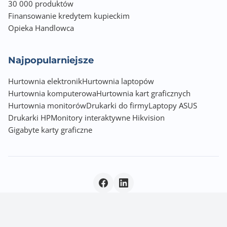
30 000 produktów
Finansowanie kredytem kupieckim
Opieka Handlowca
Najpopularniejsze
Hurtownia elektronik
Hurtownia laptopów
Hurtownia komputerowa
Hurtownia kart graficznych
Hurtownia monitorów
Drukarki do firmy
Laptopy ASUS
Drukarki HP
Monitory interaktywne Hikvision
Gigabyte karty graficzne
Polityka prywatności
|
© 2026 Incom Group SA