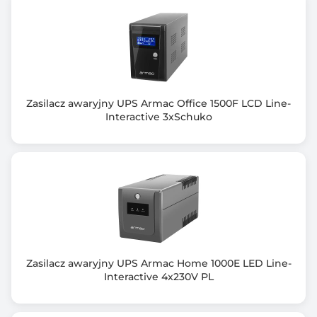
Wymiary [G x S x W] (mm)
315 x 110 x 189
Waga netto (kg)
7.531
Zasilacz awaryjny UPS Armac Office 1500F LCD Line-
Informacje dodatkowe
Interactive 3xSchuko
Seria PowerWalker Basic VI 650/850/1000 SB została
zaprojektowana w celu
zaspokojenia podstawowych potrzeb rynku. Ten line-
interactive zasilacz UPS
chroni twoje obciążenie przed awariami zasilania i
zakłóceniami napięcia,
pozostając jednocześnie niedrogą i kompaktową. Jest
wyposażony w port USB
ze wsparciem HID (umożliwiając łatwą i
Zasilacz awaryjny UPS Armac Home 1000E LED Line-
natychmiastową komunikację
Interactive 4x230V PL
z dowolnym O / S).
Obsługiwane systemy operacyjne: Win. 98; Win. 2000;