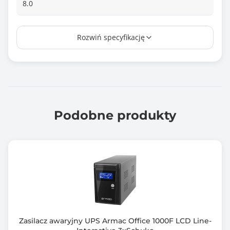
8.0
Czas przełączania
Rozwiń specyfikację
10 ms
Liczba gniazd wyjściowych AC
8
Rodzaj akumulatora
9 Ah
Podobne produkty
Układ automatycznej regulacji napięcia (AVR)
Tak
Interfejs komunikacyjny
USB 2.0
Dołączone oprogramowanie
ViewPower
Zasilacz awaryjny UPS Armac Office 1000F LCD Line-