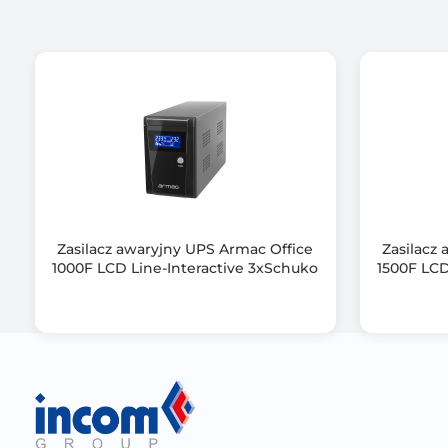
Rodzaj akumulatora
Układ automatycznej regulacji napięcia (AVR)
Zimny start
Kształt napięcia wyjściowego
Interfejs komunikacyjny
Zasilacz awaryjny UPS Armac Office
Zasilacz
Wspierane systemy operacyjne
1000F LCD Line-Interactive 3xSchuko
1500F LCD
Dołączone oprogramowanie
Kolor obudowy