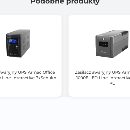
Podobne produkty
12 V, 9 Ah,
Tak
Tak
Czysta sinusoida
RS-232
USB 2.0 Type-B
 awaryjny UPS Armac Office
Zasilacz awaryjny UPS A
Linux
 Line-Interactive 3xSchuko
1000E LED Line-Interacti
PL
Windows 7 i nowsze
Unix
PowerManager II
Czarny (Black)