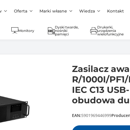
w
Oferta
Marki własne
Wiedza
Kontakt
Dyski twarde,
Drukarki,
Monitory
nośniki
urządzenia
pamięci
wielofunkcyjne
Zasilacz aw
R/1000I/PF1/
IEC C13 USB
obudowa dus
EAN:
5901969446999
Producen