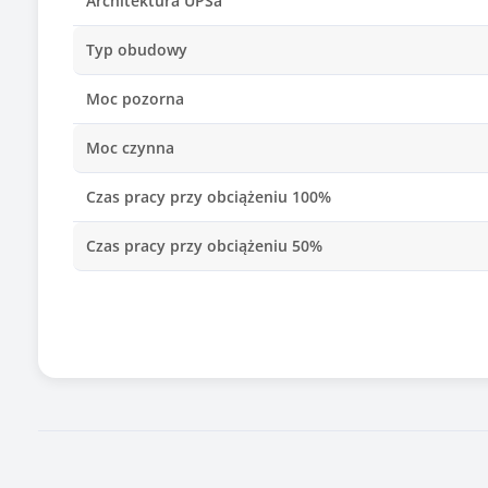
Architektura UPSa
Typ obudowy
Moc pozorna
Moc czynna
Czas pracy przy obciążeniu 100%
Czas pracy przy obciążeniu 50%
Czas ładowania [h]
Czas przełączania
Liczba gniazd wyjściowych AC
Typ akumulatora / baterii