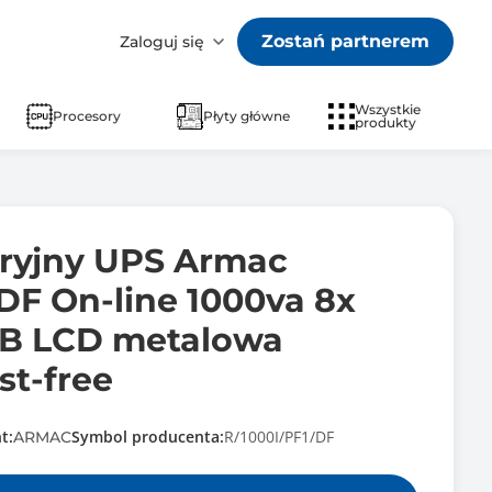
Zostań partnerem
Zaloguj się
Wszystkie
Procesory
Płyty główne
produkty
aryjny UPS Armac
DF On-line 1000va 8x
-B LCD metalowa
t-free
t:
Symbol producenta:
R/1000I/PF1/DF
ARMAC