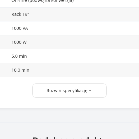
On-line (podwójna konwersja)
Rack 19"
1000 VA
1000 W
5.0 min
10.0 min
6.0
Rozwiń specyfikację
0 ms
8
Kwasowo-ołowiowy