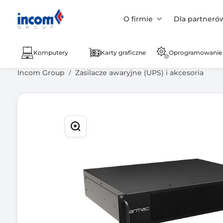
O firmie
Dla partneró
Komputery
Karty graficzne
Oprogramowanie
Incom Group
Zasilacze awaryjne (UPS) i akcesoria