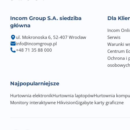
Wymiary [G x S x W] (mm)
Incom Group S.A. siedziba
Dla Kli
Waga netto (kg)
główna
Incom Onli
Zawiera baterię / akumulator
ul. Mokronoska 6, 52-407 Wrocław
Serwis
info@incomgroup.pl
Warunki ws
Informacje dodatkowe
+48 71 35 88 000
Centrum Ed
Ochrona i 
osobowyc
Najpopularniejsze
Hurtownia elektronik
Hurtownia laptopów
Hurtownia kompu
Monitory interaktywne Hikvision
Gigabyte karty graficzne