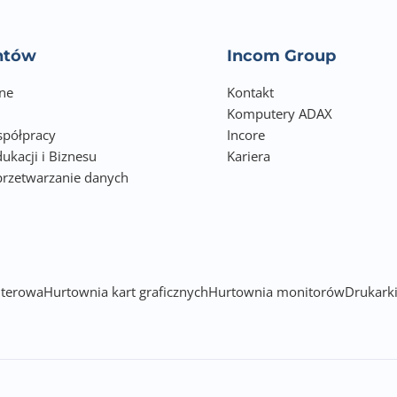
385 x 438 x 88
entów
Incom Group
13.500
ne
Kontakt
Tak
Komputery ADAX
półpracy
Incore
PowerFactor 1
ukacji i Biznesu
Kariera
Sprawność urządzenia 94.5 %
przetwarzanie danych
h
Typ gniazda IEC C13
Liczba baterii 3
Liczba baterii UPS 3
terowa
Hurtownia kart graficznych
Hurtownia monitorów
Drukarki
Gniazdo rozszerzeń Tak
Liczba gniazd rozszerzeń 1
Złącza RS-232 USB Typ-B
Złącze modułu bateryjnego Tak