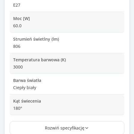
E27
Moc [W]
60.0
Strumień świetlny (lm)
806
Temperatura barwowa (K)
3000
Barwa światła
Ciepły biały
Kąt świecenia
180°
Zasilanie
Rozwiń specyfikację
220V-240V, 50/60 Hz