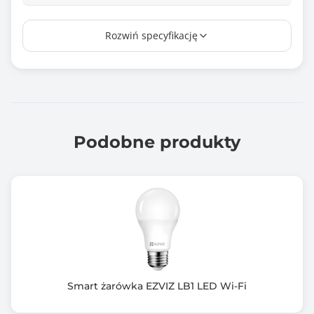
Temperatura barwowa (K)
Rozwiń specyfikację
3000
Barwa światła
Ciepła
Zasilanie
230V
Podobne produkty
Smart żarówka EZVIZ LB1 LED Wi-Fi