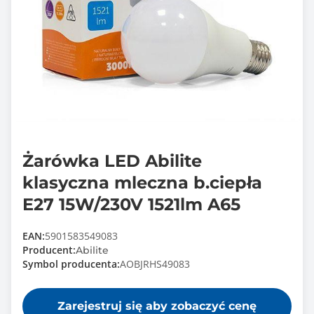
Żarówka LED Abilite
klasyczna mleczna b.ciepła
E27 15W/230V 1521lm A65
EAN:
5901583549083
Producent:
Abilite
Symbol producenta:
AOBJRHS49083
Zarejestruj się aby zobaczyć cenę