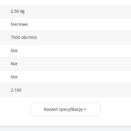
2.56 kg
Sieciowe
7500 obr/min
Nie
Nie
Nie
2.100
Szary (Grey)
Rozwiń specyfikację
Nie
Beznarzędziowa wymiana brzeszczotu