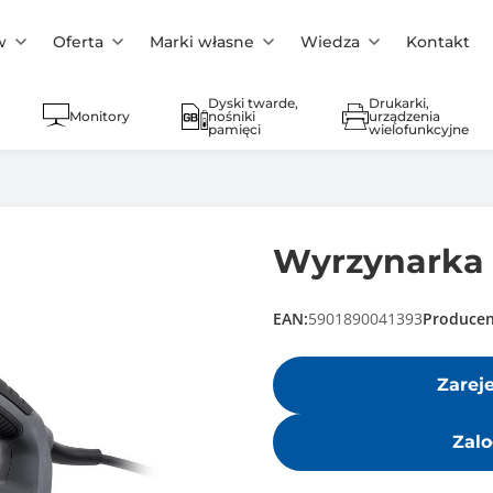
w
Oferta
Marki własne
Wiedza
Kontakt
Dyski twarde,
Drukarki,
Monitory
nośniki
urządzenia
pamięci
wielofunkcyjne
Wyrzynarka
EAN:
5901890041393
Producen
Zarej
Zalo