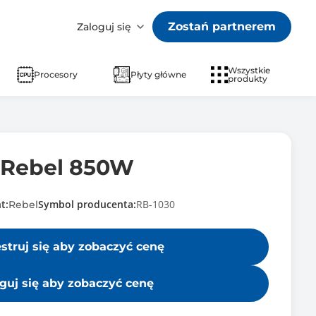
Zostań partnerem
Zaloguj się
Wszystkie
Procesory
Płyty główne
produkty
 Rebel 850W
t:
Symbol producenta:
RB-1030
Rebel
estruj się aby zobaczyć cenę
guj się aby zobaczyć cenę