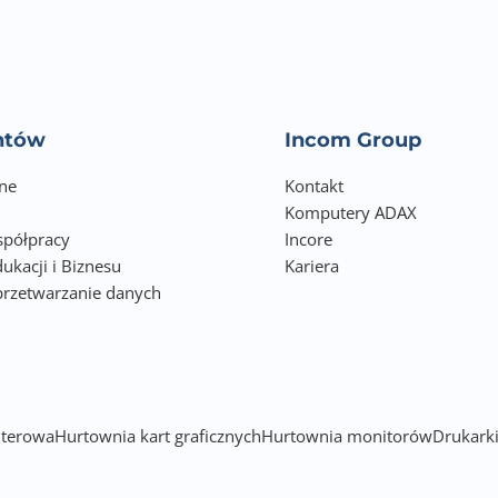
Prędkość skokowa bez obciążenia: do 3200 skoków/min.
Długość skoku: 18 mm
Cięcie w odchyleniu od pionu: 0 – 45°
Głębokość cięcia w drewnie: do 100 mm
entów
Incom Group
Głębokość cięcia w stali miękkiej: do 10 mm
ne
Kontakt
Komputery ADAX
Głębokość cięcia w aluminium: do 20 mm
półpracy
Incore
W zestawie: klucz imbusowy, 1 brzeszczot, prowadnica równo
ukacji i Biznesu
Kariera
przetwarzanie danych
adapter do zewnętrznego urządzenia odsysającego
h
szczotki węglowe (2x), instrukcja obsługi
terowa
Hurtownia kart graficznych
Hurtownia monitorów
Drukarki