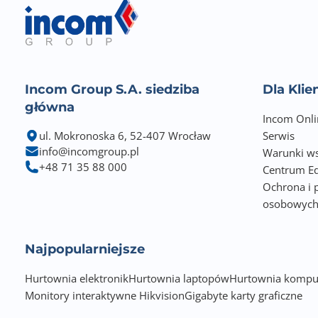
Incom Group S.A. siedziba
Dla Kli
główna
Incom Onli
ul. Mokronoska 6, 52-407 Wrocław
Serwis
info@incomgroup.pl
Warunki ws
+48 71 35 88 000
Centrum Ed
Ochrona i 
osobowyc
Najpopularniejsze
Hurtownia elektronik
Hurtownia laptopów
Hurtownia kompu
Monitory interaktywne Hikvision
Gigabyte karty graficzne