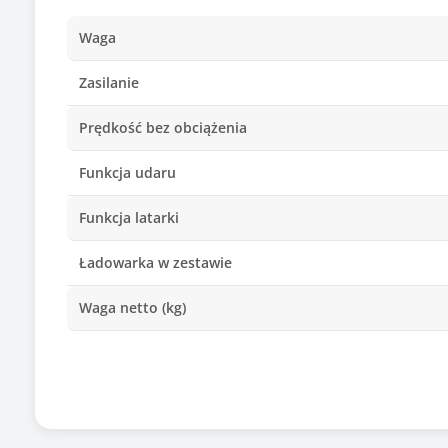
Waga
Zasilanie
Prędkość bez obciążenia
Funkcja udaru
Funkcja latarki
Ładowarka w zestawie
Waga netto (kg)
Kolor obudowy
Zawiera baterię / akumulator
Informacje dodatkowe