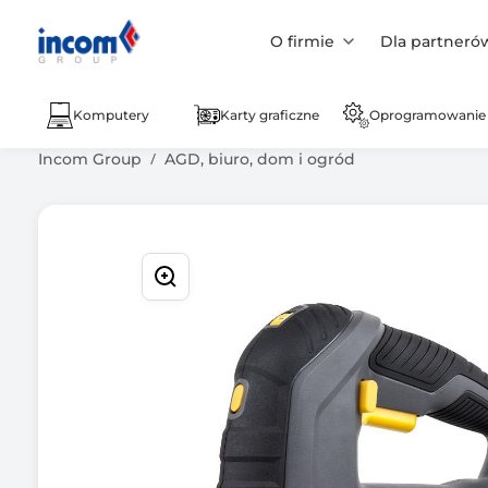
O firmie
Dla partneró
Komputery
Karty graficzne
Oprogramowanie
Incom Group
AGD, biuro, dom i ogród