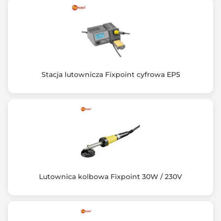
Wskaźnik kierunku obrotów
Obroty w prawo/lewo
Wskaźnik ładowania
Cicha praca
Ergonomiczna rękojeść
Kompaktowa i lekka konstrukcja
Stacja lutownicza Fixpoint cyfrowa EP5
Kasetka do przechowywania
Akumulator: 3,6 V; 1,3 Ah; Li-Ion
Uchwyt: 1/4” sześciokątny
W zestawie: 27 akcesoriów, ładowarka sieciowa,
instrukcja obsługi
Lutownica kolbowa Fixpoint 30W / 230V