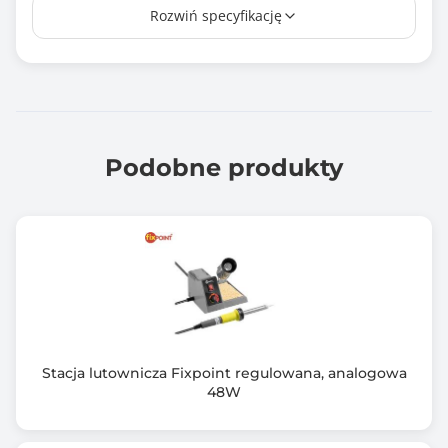
Rozwiń specyfikację
Wbudowana bateria
Ładowarka w zestawie
Tak
Waga netto (kg)
0.380
Podobne produkty
Kolor obudowy
Szary (Grey)
Zawiera baterię / akumulator
Tak
Informacje dodatkowe
Magnetyczny uchwyt
Stacja lutownicza Fixpoint regulowana, analogowa
Blokada wrzeciona
48W
Światło robocze
Obroty w prawo/lewo