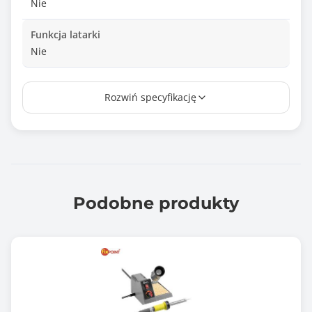
Nie
Funkcja latarki
Nie
Ilość baterii w zestawie
Rozwiń specyfikację
1
Ładowarka w zestawie
Tak
Waga netto (kg)
1.500
Podobne produkty
Kolor obudowy
Szary (Grey)
Zawiera baterię / akumulator
Tak