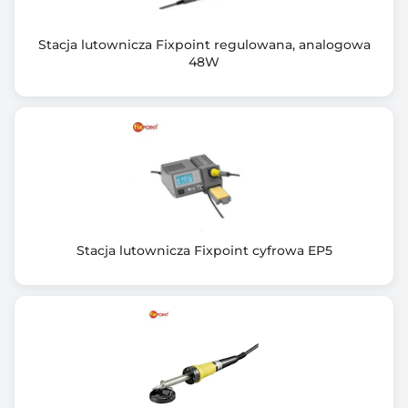
Informacje dodatkowe
Funkcje: wkręcanie, wiercenie, udar
Stacja lutownicza Fixpoint regulowana, analogowa
Szybkozaciskowy uchwyt wiertarski
48W
Blokada wrzeciona
Dwa zakresy prędkości
Światło robocze
Obroty w prawo/lewo
Wskaźnik poziomu naładowania akumulatora
Wskaźnik ładowania
Zabezpieczenie przed przypadkowym włączeniem
Wskaźnik ładowania LED
Stacja lutownicza Fixpoint cyfrowa EP5
Wskaźnik poziomu naładowania akumulatora
Wskaźnik ładowania
Ergonomiczna rękojeść
Liczba zakresów momentu obrotowego: 20