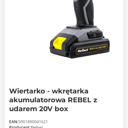
Wiertarko - wkrętarka
akumulatorowa REBEL z
udarem 20V box
EAN:
5901890041621
Producent:
Rebel