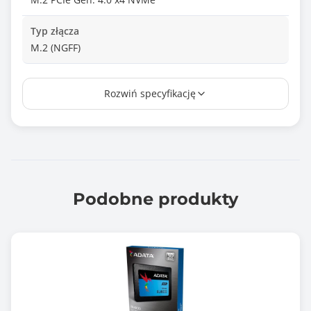
Typ złącza
M.2 (NGFF)
Prędkość odczytu (max)
Rozwiń specyfikację
7300 MB/s
Prędkość zapisu (max)
6600 MB/s
TBW (ang. Total Bytes Written)
2400.0
Podobne produkty
Odczyt losowy
12000004 IOPS
Zapis losowy
11000004 IOPS