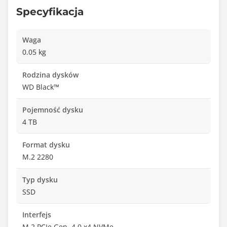
Specyfikacja
Waga
0.05 kg
Rodzina dysków
WD Black™
Pojemność dysku
4 TB
Format dysku
M.2 2280
Typ dysku
SSD
Interfejs
M.2 PCIe Gen. 4.0 x4 NVMe