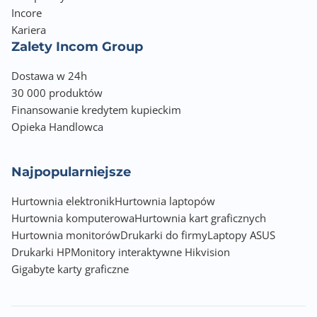
Incore
Kariera
Zalety Incom Group
Dostawa w 24h
30 000 produktów
Finansowanie kredytem kupieckim
Opieka Handlowca
Najpopularniejsze
Hurtownia elektronik
Hurtownia laptopów
Hurtownia komputerowa
Hurtownia kart graficznych
Hurtownia monitorów
Drukarki do firmy
Laptopy ASUS
Drukarki HP
Monitory interaktywne Hikvision
Gigabyte karty graficzne