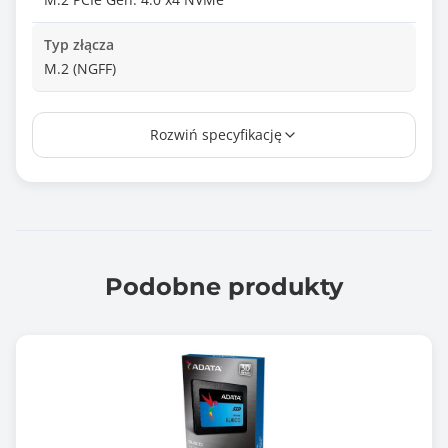
Typ złącza
M.2 (NGFF)
Prędkość odczytu (max)
Rozwiń specyfikację
7300 MB/s
Prędkość zapisu (max)
6300 MB/s
TBW (ang. Total Bytes Written)
600.0
Podobne produkty
Odczyt losowy
8000004 IOPS
Zapis losowy
11000004 IOPS