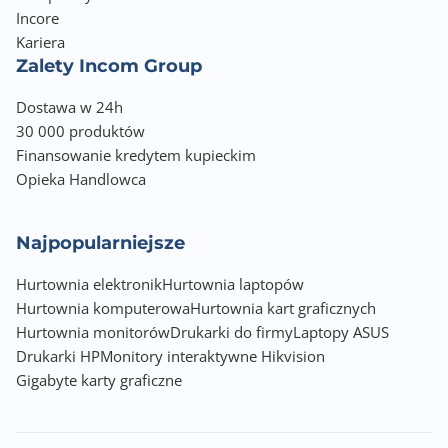
Incore
Kariera
Zalety Incom Group
Dostawa w 24h
30 000 produktów
Finansowanie kredytem kupieckim
Opieka Handlowca
Najpopularniejsze
Hurtownia elektronik
Hurtownia laptopów
Hurtownia komputerowa
Hurtownia kart graficznych
Hurtownia monitorów
Drukarki do firmy
Laptopy ASUS
Drukarki HP
Monitory interaktywne Hikvision
Gigabyte karty graficzne