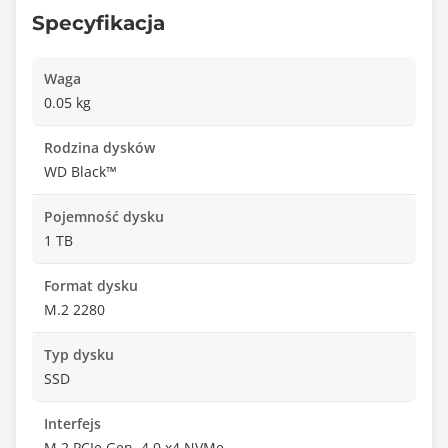
Specyfikacja
Waga
0.05 kg
Rodzina dysków
WD Black™
Pojemność dysku
1 TB
Format dysku
M.2 2280
Typ dysku
SSD
Interfejs
M.2 PCIe Gen. 4.0 x4 NVMe