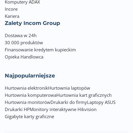
Komputery ADAX
Incore
Kariera
Zalety Incom Group
Dostawa w 24h
30 000 produktów
Finansowanie kredytem kupieckim
Opieka Handlowca
Najpopularniejsze
Hurtownia elektronik
Hurtownia laptopów
Hurtownia komputerowa
Hurtownia kart graficznych
Hurtownia monitorów
Drukarki do firmy
Laptopy ASUS
Drukarki HP
Monitory interaktywne Hikvision
Gigabyte karty graficzne