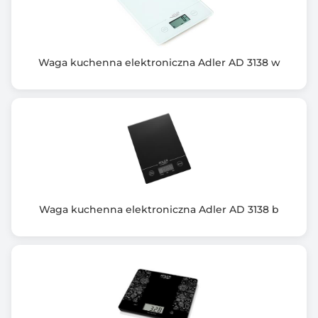
Tak
Inne cechy szczególne wagi kuchennej
Cztery jednostki pomiaru: g / lb / oz / kg
Waga kuchenna elektroniczna Adler AD 3138 w
funkcja tary
Wymiary zewnętrzne (mm)
215x160x60mm bez misy
Zawiera baterię / akumulator
Nie
Informacje dodatkowe
Waga kuchenna elektroniczna Adler AD 3138 b
objętośc masy do ważenia 1 litr