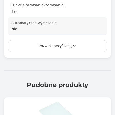
Funkcja tarowania (zerowania)
Tak
Automatyczne wyłączanie
Nie
Wskaźnik przeciążenia
Rozwiń specyfikację
Tak
Obliczanie objętości wody
Nie
Obliczanie objętości mleka
Nie
Podobne produkty
Zasilanie
2 x AA 1.5V (niezałączone)
Wskaźnik niskiego poziomu baterii