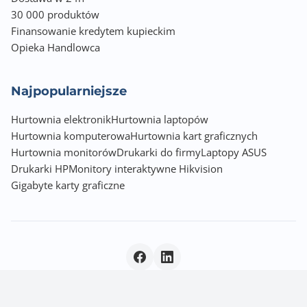
Microsoft Windows 7
30 000 produktów
Microsoft Windows 8
Finansowanie kredytem kupieckim
Microsoft Windows 10
Opieka Handlowca
Microsoft Windows 2000 Server
Microsoft Windows Server 2003
Najpopularniejsze
Microsoft Windows Server 2008
Microsoft Windows Server 2012
Hurtownia elektronik
Hurtownia laptopów
Hurtownia komputerowa
Hurtownia kart graficznych
Informacje dodatkowe
Hurtownia monitorów
Drukarki do firmy
Laptopy ASUS
papier zwykły, papier lekki, papier ciężki, brystol,
etykiety (etykiety pap
Drukarki HP
Monitory interaktywne Hikvision
koperty, papier kolorowy, papeteria, papier z
Gigabyte karty graficzne
nadrukami
papier powlekany, papier błyszczący, papier
szorstki/bawełniany, papier z r
Polityka prywatności
|
© 2026 Incom Group SA