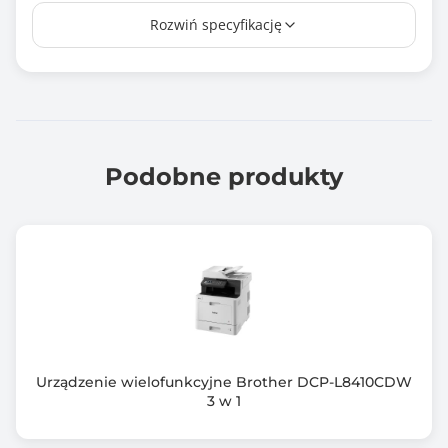
Rozdzielczość druku - główna
Rozwiń specyfikację
600 dpi
Rozdzielczość druku - dodatkowa
600 dpi
Prędkość drukowania mono (max)
40.0 stron/min
Podobne produkty
Maksymalna pojemność podajników
550 arkuszy
Praca w sieci bezprzewodowej
Tak
Automatyczny podajnik dokumentów
Tak
Urządzenie wielofunkcyjne Brother DCP-L8410CDW
3 w 1
Nadruk na CD/DVD
Nie