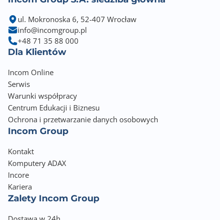
ul. Mokronoska 6, 52-407 Wrocław
Standardowe języki drukarki
info@incomgroup.pl
PCL® 5/6, PostScript® 3
+48 71 35 88 000
Dla Klientów
Waga netto (kg)
12.800
Incom Online
Serwis
Wymiary: Szerokość (mm)
Warunki współpracy
411
Centrum Edukacji i Biznesu
Ochrona i przetwarzanie danych osobowych
Wymiary: Wysokość (mm)
Incom Group
339
Kontakt
Wymiary: Głębokość (mm)
Komputery ADAX
366
Incore
Kariera
Obsługiwane systemy operacyjne
Zalety Incom Group
iPadOS
Mac OS (niektóre wersje)
Dostawa w 24h