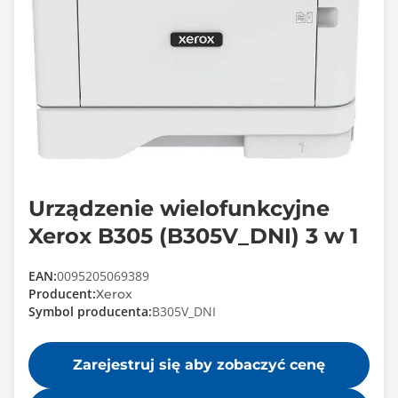
Urządzenie wielofunkcyjne
Xerox B305 (B305V_DNI) 3 w 1
EAN:
0095205069389
Producent:
Xerox
Symbol producenta:
B305V_DNI
Zarejestruj się aby zobaczyć cenę