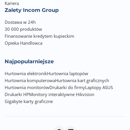
Kariera
Interfejs komunikacyjny
Zalety Incom Group
USB 2.0 High-Speed
USB Host I/F
Dostawa w 24h
30 000 produktów
Interfejs sieciowy
Finansowanie kredytem kupieckim
Gigabit Ethernet 10/100/1000 Mbps RJ-45
Opieka Handlowca
Złącze LPT
Nie
Najpopularniejsze
Gniazdo EIO
Hurtownia elektronik
Hurtownia laptopów
Nie
Hurtownia komputerowa
Hurtownia kart graficznych
Hurtownia monitorów
Drukarki do firmy
Laptopy ASUS
Pictbridge
Drukarki HP
Monitory interaktywne Hikvision
Nie
Gigabyte karty graficzne
IRDA
Nie