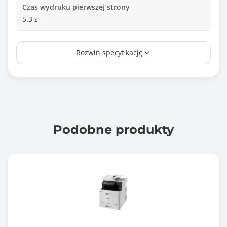
Czas wydruku pierwszej strony
5.3 s
Duplex
Rozwiń specyfikację
Tak
Technologia druku
Laserowa
Rozdzielczość druku - główna
1200 dpi
Podobne produkty
Rozdzielczość druku - dodatkowa
1200 dpi
Prędkość drukowania mono (max)
45.0 stron/min
Minimalna gramatura papieru