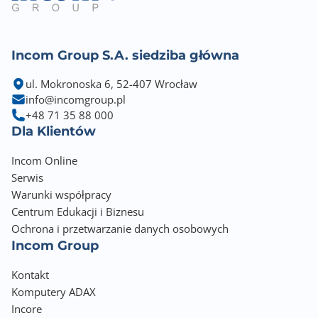
1024.00
Rozdzielczość optyczna skanera - główna
600 dpi
Incom Group S.A. siedziba główna
ul. Mokronoska 6, 52-407 Wrocław
Rozdzielczość optyczna skanera - dodatkowa
info@incomgroup.pl
600 dpi
+48 71 35 88 000
Dla Klientów
Zakres zmniejszenia
25 %
Incom Online
Serwis
Zakres powiększenia
Warunki współpracy
400 %
Centrum Edukacji i Biznesu
Ochrona i przetwarzanie danych osobowych
Telefon
Incom Group
Nie
Kontakt
Fax
Komputery ADAX
Nie
Incore