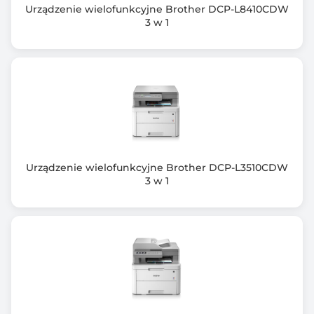
60 g/m2
Urządzenie wielofunkcyjne Brother DCP-L8410CDW
3 w 1
Maksymalna gramatura papieru
220 g/m2
Liczba podajników papieru
1 szt.
Pojemność zamontowanych podajników
100 arkuszy
Urządzenie wielofunkcyjne Brother DCP-L3510CDW
Maksymalna pojemność podajników
3 w 1
2600 arkuszy
Praca w sieci bezprzewodowej
Nie
Automatyczny podajnik dokumentów
Tak