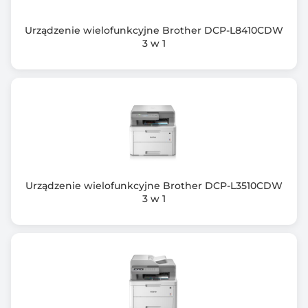
Cykl pracy (miesięcznie, maks.)
80000
Urządzenie wielofunkcyjne Brother DCP-L8410CDW
3 w 1
Minimalna gramatura papieru
60 g/m2
Maksymalna gramatura papieru
220 g/m2
Liczba podajników papieru
2 szt.
Urządzenie wielofunkcyjne Brother DCP-L3510CDW
Pojemność zamontowanych podajników
3 w 1
350 arkuszy
Maksymalna pojemność podajników
4 arkuszy
Praca w sieci bezprzewodowej