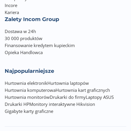
USB
Incore
przewód sieciowy LAN
Kariera
Zalety Incom Group
Złącze LPT
Nie
Dostawa w 24h
30 000 produktów
Gniazdo EIO
Finansowanie kredytem kupieckim
Nie
Opieka Handlowca
Pictbridge
Nie
Najpopularniejsze
IRDA
Hurtownia elektronik
Hurtownia laptopów
Nie
Hurtownia komputerowa
Hurtownia kart graficznych
Hurtownia monitorów
Drukarki do firmy
Laptopy ASUS
Obsługiwane formaty druku
Drukarki HP
Monitory interaktywne Hikvision
A4
Gigabyte karty graficzne
A5
A6
B5