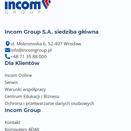
Rozdzielczość optyczna skanera - główna
600 dpi
Rozdzielczość optyczna skanera - dodatkowa
600 dpi
Incom Group S.A. siedziba główna
ul. Mokronoska 6, 52-407 Wrocław
Zakres zmniejszenia
info@incomgroup.pl
25 %
+48 71 35 88 000
Dla Klientów
Zakres powiększenia
400 %
Incom Online
Serwis
Telefon
Warunki współpracy
Nie
Centrum Edukacji i Biznesu
Ochrona i przetwarzanie danych osobowych
Fax
Incom Group
Nie
Kontakt
Interfejs komunikacyjny
Komputery ADAX