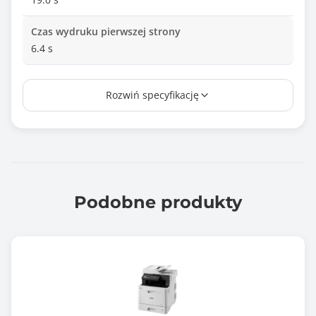
Czas wydruku pierwszej strony
6.4 s
Duplex
Rozwiń specyfikację
Tak
Technologia druku
Laserowa
Rozdzielczość druku - główna
1200 dpi
Podobne produkty
Rozdzielczość druku - dodatkowa
1200 dpi
Prędkość drukowania mono (max)
40.0 stron/min