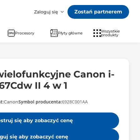
Zostań partnerem
Zaloguj się
Wszystkie
Procesory
Płyty główne
produkty
wielofunkcyjne Canon i-
7Cdw II 4 w 1
t:
Symbol producenta:
6928C001AA
Canon
estruj się aby zobaczyć cenę
guj się aby zobaczyć cenę