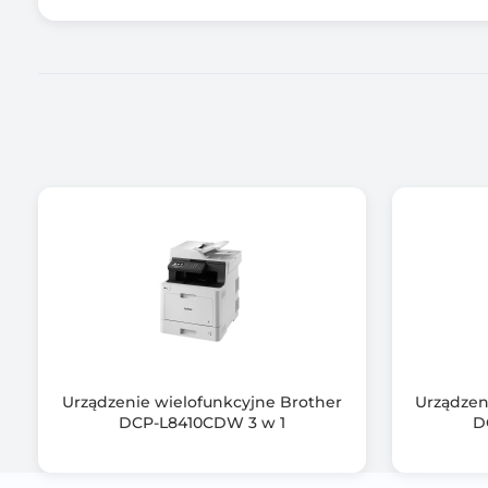
Rozdzielczość druku - główna
Rozdzielczość druku - dodatkowa
Prędkość drukowania mono (max)
Minimalna gramatura papieru
Maksymalna gramatura papieru
Liczba podajników papieru
Pojemność zamontowanych podajników
Praca w sieci bezprzewodowej
Urządzenie wielofunkcyjne Brother
Urządzen
DCP-L8410CDW 3 w 1
D
Automatyczny podajnik dokumentów
Druk bez marginesów