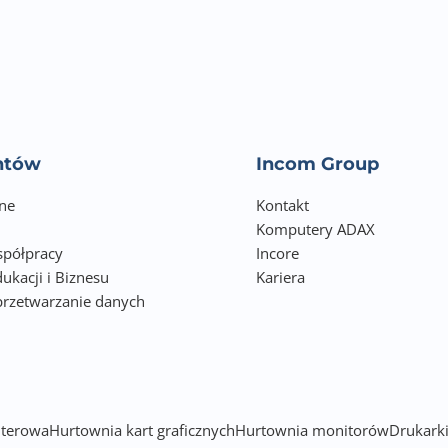
Nie
Tak
1024.00
entów
Incom Group
600 dpi
ne
Kontakt
600 dpi
Komputery ADAX
półpracy
Incore
25.0 str/min
ukacji i Biznesu
Kariera
przetwarzanie danych
25 %
h
400 %
Nie
terowa
Hurtownia kart graficznych
Hurtownia monitorów
Drukarki
Tak