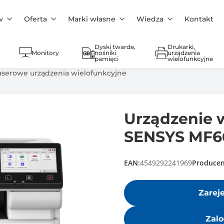
w
Oferta
Marki własne
Wiedza
Kontakt
Dyski twarde,
Drukarki,
Monitory
nośniki
urządzenia
pamięci
wielofunkcyjne
aserowe urządzenia wielofunkcyjne
Urządzenie 
SENSYS MF66
EAN:
4549292241969
Producen
Zarej
Zalo