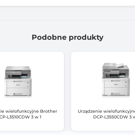
1200 dpi
1200 dpi
Podobne produkty
25.0 stron/min
60 g/m2
200 g/m2
3 szt.
251 arkuszy
Tak
ie wielofunkcyjne Brother
Urządzenie wielofunkcyjn
CP-L3510CDW 3 w 1
DCP-L3550CDW 3 w
Tak
Nie