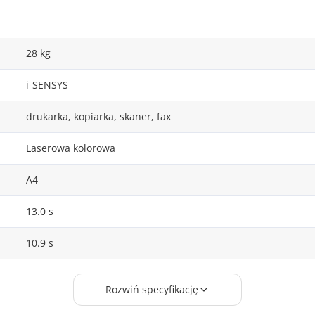
28 kg
i-SENSYS
drukarka, kopiarka, skaner, fax
Laserowa kolorowa
A4
13.0 s
10.9 s
Tak
Rozwiń specyfikację
Laserowa