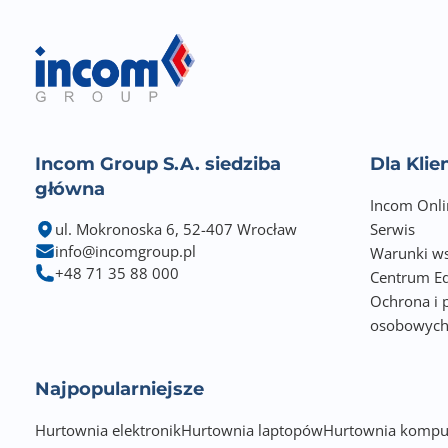
Czytnik kart
Wyświetlacz LCD
Pamięć zainstalowana (MB)
Incom Group S.A. siedziba
Dla Kli
Rozdzielczość optyczna skanera - główna
główna
Incom Onli
Rozdzielczość optyczna skanera - dodatkowa
ul. Mokronoska 6, 52-407 Wrocław
Serwis
info@incomgroup.pl
Warunki ws
Prędkość kopiowania mono (max)
+48 71 35 88 000
Centrum Ed
Ochrona i 
Zakres zmniejszenia
osobowyc
Zakres powiększenia
Najpopularniejsze
Telefon
Hurtownia elektronik
Hurtownia laptopów
Hurtownia kompu
Fax