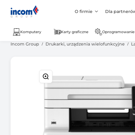
O firmie
Dla partneró
Komputery
Karty graficzne
Oprogramowanie
Incom Group
Drukarki, urządzenia wielofunkcyjne
L