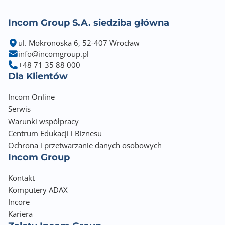
Rozdzielczość optyczna skanera - dodatkowa
600 dpi
Incom Group S.A. siedziba główna
ul. Mokronoska 6, 52-407 Wrocław
Prędkość kopiowania mono (max)
info@incomgroup.pl
21.0 str/min
+48 71 35 88 000
Dla Klientów
Zakres zmniejszenia
25 %
Incom Online
Serwis
Zakres powiększenia
Warunki współpracy
400 %
Centrum Edukacji i Biznesu
Ochrona i przetwarzanie danych osobowych
Telefon
Incom Group
Nie
Kontakt
Fax
Komputery ADAX
Nie
Incore
Kariera
Interfejs komunikacyjny