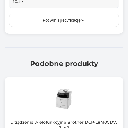
10.5 s
Duplex
Rozwiń specyfikację
Tak
Technologia druku
Laserowa
Rozdzielczość druku - główna
1200 dpi
Podobne produkty
Rozdzielczość druku - dodatkowa
1200 dpi
Prędkość drukowania mono (max)
21.0 stron/min
Prędkość drukowania kolor (max)
21.0 stron/min
Urządzenie wielofunkcyjne Brother DCP-L8410CDW
3 w 1