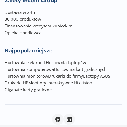
Zalety Incom Group
USB 2.0
Gigabit Ethernet (RJ45)
Dostawa w 24h
WiFi 802.11b/g/n
30 000 produktów
WiFi Direct
Finansowanie kredytem kupieckim
Opieka Handlowca
Interfejs sieciowy
Gigabit Ethernet 10/100/1000 Mbps RJ-45
Najpopularniejsze
Obsługiwane formaty druku
A4
Hurtownia elektronik
Hurtownia laptopów
A5
Hurtownia komputerowa
Hurtownia kart graficznych
B5
Hurtownia monitorów
Drukarki do firmy
Laptopy ASUS
Legal
Drukarki HP
Monitory interaktywne Hikvision
Letter
Gigabyte karty graficzne
Executive
Statement
Officio
B-OFFICIO
M-OFFICIO