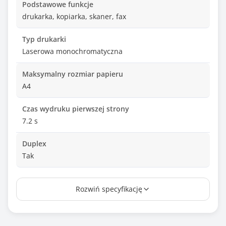
Podstawowe funkcje
drukarka, kopiarka, skaner, fax
Typ drukarki
Laserowa monochromatyczna
Maksymalny rozmiar papieru
A4
Czas wydruku pierwszej strony
7.2 s
Duplex
Tak
Rozdzielczość druku - główna
Rozwiń specyfikację
1200 dpi
Rozdzielczość druku - dodatkowa
1200 dpi