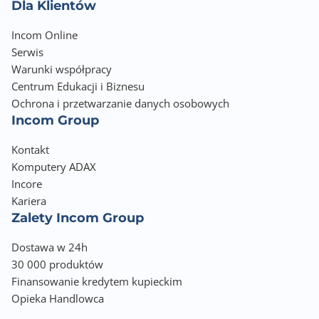
Dla Klientów
Gniazdo EIO
Nie
Incom Online
Serwis
IRDA
Warunki współpracy
Nie
Centrum Edukacji i Biznesu
Ochrona i przetwarzanie danych osobowych
Materiały eksploatacyjne oryginalne
Incom Group
TN3480
DR3400
Kontakt
Komputery ADAX
Obsługiwane formaty druku
Incore
A4
Kariera
Letter
Zalety Incom Group
A5
A6
Dostawa w 24h
Legal
30 000 produktów
Folio
Finansowanie kredytem kupieckim
Opieka Handlowca
Standardowe języki drukarki