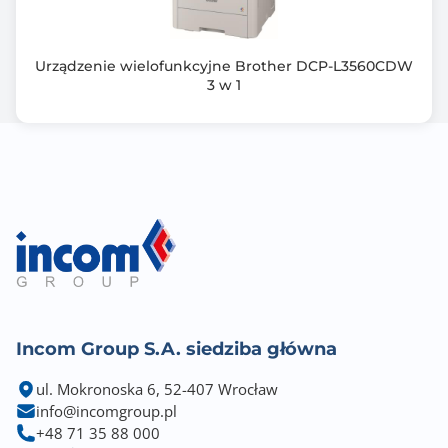
Rozdzielczość optyczna skanera - dodatkowa
Urządzenie wielofunkcyjne Brother DCP-L3560CDW
1200 dpi
3 w 1
Telefon
Nie
Fax
Tak
Interfejs komunikacyjny
USB 2.0
Interfejs sieciowy
Fast Ethernet 10/100 Mbps RJ-45
Incom Group S.A. siedziba główna
ul. Mokronoska 6, 52-407 Wrocław
Złącze LPT
info@incomgroup.pl
Nie
+48 71 35 88 000