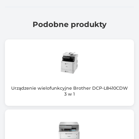
Prędkość drukowania mono (max)
40.0 stron/min
Podobne produkty
Minimalna gramatura papieru
60 g/m2
Maksymalna gramatura papieru
200 g/m2
Liczba podajników papieru
3 szt.
Urządzenie wielofunkcyjne Brother DCP-L8410CDW
3 w 1
Pojemność zamontowanych podajników
350 arkuszy
Praca w sieci bezprzewodowej
Nie