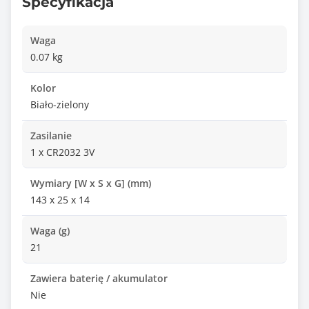
Specyfikacja
Waga
0.07 kg
Kolor
Biało-zielony
Zasilanie
1 x CR2032 3V
Wymiary [W x S x G] (mm)
143 x 25 x 14
Waga (g)
21
Zawiera baterię / akumulator
Nie