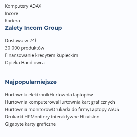
Komputery ADAX
Incore
Kariera
Zalety Incom Group
Dostawa w 24h
30 000 produktów
Finansowanie kredytem kupieckim
Opieka Handlowca
Najpopularniejsze
Hurtownia elektronik
Hurtownia laptopów
Hurtownia komputerowa
Hurtownia kart graficznych
Hurtownia monitorów
Drukarki do firmy
Laptopy ASUS
Drukarki HP
Monitory interaktywne Hikvision
Gigabyte karty graficzne