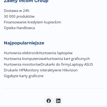
Zalety Incom Group
Dostawa w 24h
30 000 produktów
Finansowanie kredytem kupieckim
Opieka Handlowca
Najpopularniejsze
Hurtownia elektronik
Hurtownia laptopów
Hurtownia komputerowa
Hurtownia kart graficznych
Hurtownia monitorów
Drukarki do firmy
Laptopy ASUS
Drukarki HP
Monitory interaktywne Hikvision
Gigabyte karty graficzne