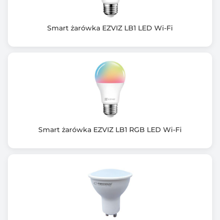
Wyjście adaptera: 12V/2A DC
Częstotliwość: 50/60 Hz
Smart żarówka EZVIZ LB1 LED Wi-Fi
Wydajność: ?83%
Materiał wykonania: tworzywo PC z gumą
Temperatura pracy: -25°C ~ +60°C
Wilgotność robocza: 0-85% RH
Całkowita ilość diod LED na taśmie: 150 sztuk
Ilość diod LED na 1 metr: 30 sztuk
Kolorystyka: pełnokolorowy RGB + ciepła biel
Moc LED: 24 W (150 sztuk x 0,16 W)
Wejście adaptera: 100-240V AC
Smart żarówka EZVIZ LB1 RGB LED Wi-Fi
Technologia wykonania: 5050 LED (diody o wymiarach
5x5 milimetrów)
Standard WiFi: IEEE 802.11b/g/n 2,4 GHz
Stopień ochrony: IP 65 - ochrona przed dostępem do
części niebezpiecznych
drutem i ochrona pyłoszczelna / ochrona przed
strugą wody (12,5 l/min)
laną na obudowę z dowolnej strony