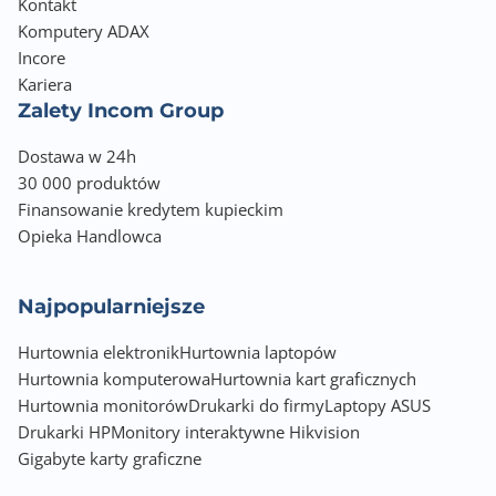
Kontakt
Komputery ADAX
Incore
Kariera
Zalety Incom Group
Dostawa w 24h
30 000 produktów
Finansowanie kredytem kupieckim
Opieka Handlowca
Najpopularniejsze
Hurtownia elektronik
Hurtownia laptopów
Hurtownia komputerowa
Hurtownia kart graficznych
Hurtownia monitorów
Drukarki do firmy
Laptopy ASUS
Drukarki HP
Monitory interaktywne Hikvision
Gigabyte karty graficzne