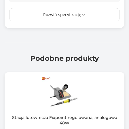
Kolor obudowy
Rozwiń specyfikację
Szary (Grey)
Zawiera baterię / akumulator
Nie
Informacje dodatkowe
Blokada wrzeciona
Podobne produkty
Regulowana osłona tarczy
Rękojeść boczna z możliwością montażu w trzech
pozycjach
Blokada włącznika do pracy ciągłejrobocze
Ergonomiczna rękojeść
Gwint wrzeciona: M14
Średnica tarczy: 125 mm
Stacja lutownicza Fixpoint regulowana, analogowa
48W