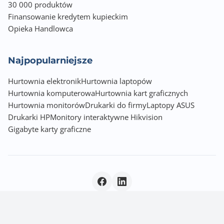
30 000 produktów
Finansowanie kredytem kupieckim
Opieka Handlowca
Najpopularniejsze
Hurtownia elektronik
Hurtownia laptopów
Hurtownia komputerowa
Hurtownia kart graficznych
Hurtownia monitorów
Drukarki do firmy
Laptopy ASUS
Drukarki HP
Monitory interaktywne Hikvision
Gigabyte karty graficzne
Polityka prywatności
|
© 2026 Incom Group SA