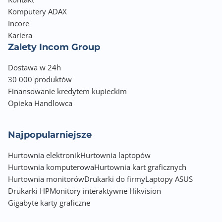
Komputery ADAX
Incore
Kariera
Zalety Incom Group
Dostawa w 24h
30 000 produktów
Finansowanie kredytem kupieckim
Opieka Handlowca
Najpopularniejsze
Hurtownia elektronik
Hurtownia laptopów
Hurtownia komputerowa
Hurtownia kart graficznych
Hurtownia monitorów
Drukarki do firmy
Laptopy ASUS
Drukarki HP
Monitory interaktywne Hikvision
Gigabyte karty graficzne