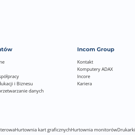
entów
Incom Group
ne
Kontakt
Komputery ADAX
półpracy
Incore
ukacji i Biznesu
Kariera
przetwarzanie danych
h
terowa
Hurtownia kart graficznych
Hurtownia monitorów
Drukarki