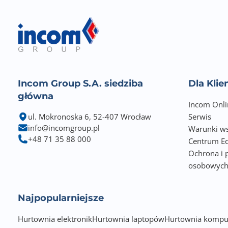
Incom Group S.A. siedziba
Dla Kli
główna
Incom Onli
ul. Mokronoska 6, 52-407 Wrocław
Serwis
info@incomgroup.pl
Warunki ws
+48 71 35 88 000
Centrum Ed
Ochrona i 
osobowyc
Najpopularniejsze
Hurtownia elektronik
Hurtownia laptopów
Hurtownia kompu