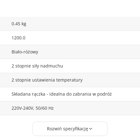
0.45 kg
1200.0
Biało-różowy
2 stopnie siły nadmuchu
2 stopnie ustawienia temperatury
Składana rączka - idealna do zabrania w podróż
220V-240V, 50/60 Hz
170 cm
Rozwiń specyfikację
148 mm x wysokość: 175 mm x 65 mm