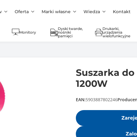
w
Oferta
Marki własne
Wiedza
Kontakt
Dyski twarde,
Drukarki,
Monitory
nośniki
urządzenia
pamięci
wielofunkcyjne
Suszarka do
1200W
EAN:
5903887802246
Producen
Zarej
Zalo