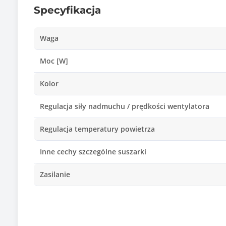
Specyfikacja
Waga
Moc [W]
Kolor
Regulacja siły nadmuchu / prędkości wentylatora
Regulacja temperatury powietrza
Inne cechy szczególne suszarki
Zasilanie
Długość kabla
Wymiary [G x S x W] (mm)