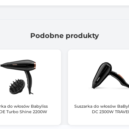
Koncentrator powietrza
Składana rączka
Uchwyt do zawieszania
Podobne produkty
Materiał: tworzywo sztuczne
Rozmiar urządzenia po złożeniu: 14,8cm x 9,5cm x 6,5cm
rka do włosów Babyliss
Suszarka do włosów BaByl
DE Turbo Shine 2200W
DC 2300W TRAVE