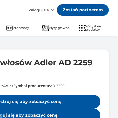
Zostań partnerem
Zaloguj się
Wszystkie
Procesory
Płyty główne
produkty
 włosów Adler AD 2259
t:
Symbol producenta:
AD 2259
Adler
estruj się aby zobaczyć cenę
guj się aby zobaczyć cenę