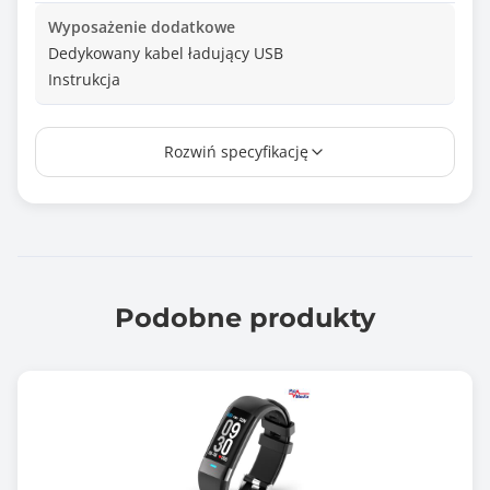
Wyposażenie dodatkowe
Dedykowany kabel ładujący USB
Instrukcja
Zawiera baterię / akumulator
Rozwiń specyfikację
Tak
Informacje dodatkowe
Typ ekranu: Dotykowy, AMOLED
Rozdzielczość ekranu: 410 x 502 px
Funkcje:
- Badanie tlenu we krwi
Podobne produkty
- Połączenia telefoniczne przez Bluetooth
- Czujnik tętna
Łączność: Bluetooth 5.3
Kompatybilność:
- iOS 12 i wyższy
- Android 8.0 i wyższy