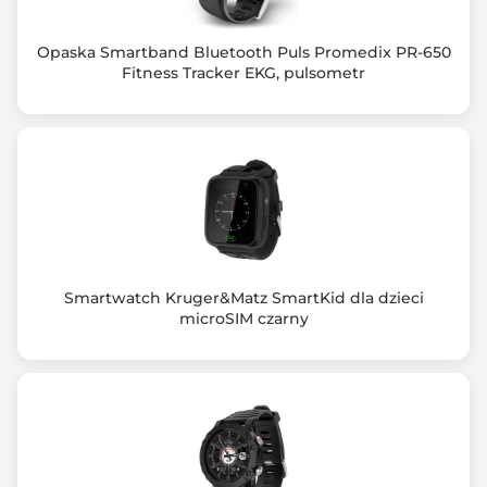
Pojemność baterii: 550 mAh
Żywotność baterii: do 18 dni
Opaska Smartband Bluetooth Puls Promedix PR-650
System operacyjny: Xiaomi HyperOS
Fitness Tracker EKG, pulsometr
Waga: 11,9 g (bez paska)
Klasa ochrony: 5 ATM
Gwarancja producenta [mies.]
24
Smartwatch Kruger&Matz SmartKid dla dzieci
microSIM czarny