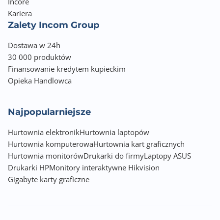
Incore
Kariera
Zalety Incom Group
Dostawa w 24h
30 000 produktów
Finansowanie kredytem kupieckim
Opieka Handlowca
Najpopularniejsze
Hurtownia elektronik
Hurtownia laptopów
Hurtownia komputerowa
Hurtownia kart graficznych
Hurtownia monitorów
Drukarki do firmy
Laptopy ASUS
Drukarki HP
Monitory interaktywne Hikvision
Gigabyte karty graficzne