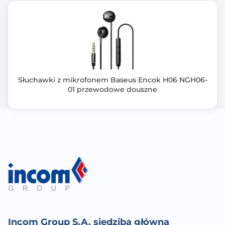
odbieranie połączeń.
Gwarancja producenta [mies.]
24
Słuchawki z mikrofonem Baseus Encok H06 NGH06-
01 przewodowe douszne
Incom Group S.A. siedziba główna