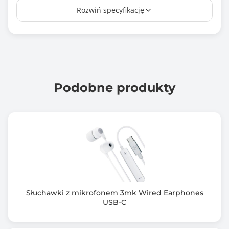
Rozwiń specyfikację
10mm
Wbudowany mikrofon
Tak
Miejsce montażu mikrofonu
Mikrofon na kablu
Podobne produkty
Typ mikrofonu
Brak danych
Podłączenie słuchawek / mikrofonu
3.5 mm jack
Pozłacane styki
Nie
Słuchawki z mikrofonem 3mk Wired Earphones
USB-C
Długość kabla / Maksymalny zasięg (m)
1.20