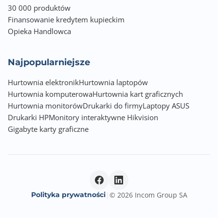
30 000 produktów
Finansowanie kredytem kupieckim
Opieka Handlowca
Najpopularniejsze
Hurtownia elektronik
Hurtownia laptopów
Hurtownia komputerowa
Hurtownia kart graficznych
Hurtownia monitorów
Drukarki do firmy
Laptopy ASUS
Drukarki HP
Monitory interaktywne Hikvision
Gigabyte karty graficzne
Polityka prywatności
|
© 2026 Incom Group SA