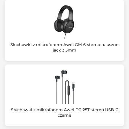
Regulacja głośności
Na kablu
Kolor
Czarno-srebrny
Słuchawki z mikrofonem Awei GM-6 stereo nauszne
Opakowanie
jack 3,5mm
box z blistrowanym frontem
Zawartość opakowania
USB C, kabel 1,2m, pilot sterujący, instrukcja.
Zawiera baterię / akumulator
Nie
Informacje dodatkowe
Słuchawki z mikrofonem Awei PC-25T stereo USB-C
czarne
Słuchawki z mikrofonem i wbudowanym pilotem.
Wysoka jakość dźwięku, pilot sterujący - zmiana
utworów, głośności,