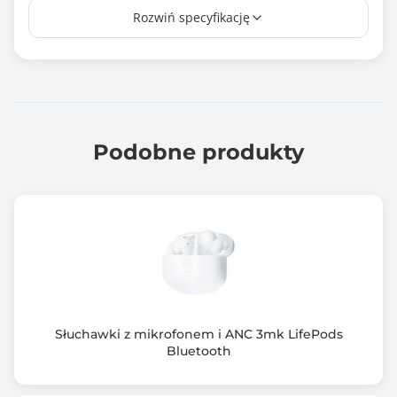
Rozwiń specyfikację
Brak pałąka
Stosunek sygnał-szum
pasywna redukcja szumów
Wbudowany mikrofon
Tak
Podobne produkty
Miejsce montażu mikrofonu
Mikrofon wbudowany w słuchawkę
Typ mikrofonu
Brak danych
Podłączenie słuchawek / mikrofonu
Bluetooth
Słuchawki z mikrofonem i ANC 3mk LifePods
Bluetooth
Pozłacane styki
Nie