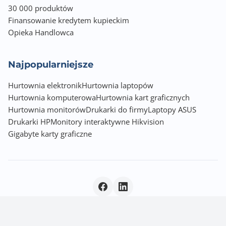
30 000 produktów
Finansowanie kredytem kupieckim
Opieka Handlowca
Najpopularniejsze
Hurtownia elektronik
Hurtownia laptopów
Hurtownia komputerowa
Hurtownia kart graficznych
Hurtownia monitorów
Drukarki do firmy
Laptopy ASUS
Drukarki HP
Monitory interaktywne Hikvision
Gigabyte karty graficzne
Polityka prywatności
|
© 2026 Incom Group SA