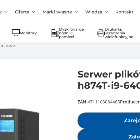
w
Oferta
Marki własne
Wiedza
Kontakt
Dyski twarde,
Drukarki,
Monitory
nośniki
urządzenia
pamięci
wielofunkcyjne
ieciowe
Serwer plik
h874T-i9-64
EAN:
4711103084465
Producen
Zarej
Zalo