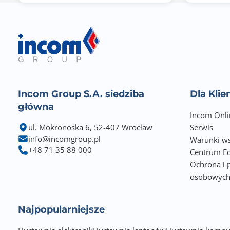
Zawiera baterię / akumulator
Informacje dodatkowe
Incom Group S.A. siedziba
Dla Kli
główna
Incom Onli
ul. Mokronoska 6, 52-407 Wrocław
Serwis
info@incomgroup.pl
Warunki ws
+48 71 35 88 000
Centrum Ed
Ochrona i 
osobowyc
Najpopularniejsze