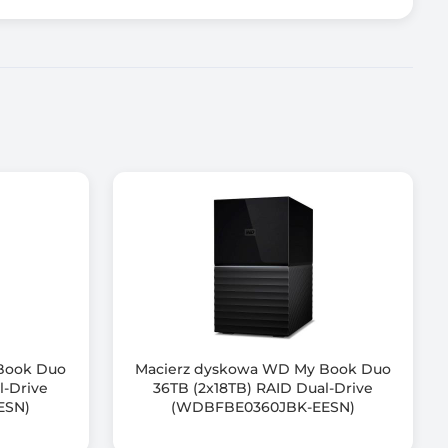
Book Duo
Macierz dyskowa WD My Book Duo
l-Drive
36TB (2x18TB) RAID Dual-Drive
ESN)
(WDBFBE0360JBK-EESN)