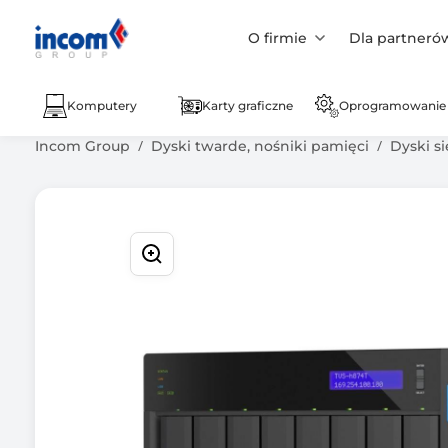
O firmie
Dla partneró
Komputery
Karty graficzne
Oprogramowanie
Incom Group
Dyski twarde, nośniki pamięci
Dyski s