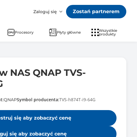
Zostań partnerem
Zaloguj się
Wszystkie
Procesory
Płyty główne
produkty
ów NAS QNAP TVS-
G
t:
Symbol producenta:
TVS-h874T-i9-64G
QNAP
estruj się aby zobaczyć cenę
guj się aby zobaczyć cenę