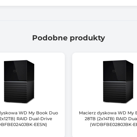
2 szt.
3 szt.
Podobne produkty
8 szt.
2 x M.2 2280 PCIe Gen 4 x4
Tak
SATA
350W, 100-240V
188.2 x 329.3 x 280.8
 dyskowa WD My Book Duo
Macierz dyskowa WD My 
2x12TB) RAID Dual-Drive
28TB (2x14TB) RAID Dua
7.340
BFBE0240JBK-EESN)
(WDBFBE0280JBK-E
8.990