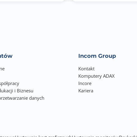
Nie
Floating Point Unit
Encryption Engine: AES-NI
Hardware-accelerated Transcoding
entów
Incom Group
Pamięć: 2x 32GB SODIMM DDR4
ne
Pamięć Flash: 5GB (Dual boot OS protection)
Kontakt
Komputery ADAX
SSD Cache Acceleration Support
półpracy
Incore
ukacji i Biznesu
GPU pass-through
Kariera
przetwarzanie danych
Wake on LAN (WOL)
h
Jumbo Frame
2x Thunderbolt 4
2 sloty PCI-e: