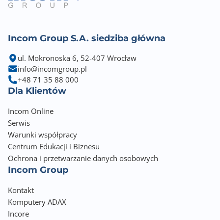
(10G/5G/2,5G/1G/100M)
LED Indicators: Status (Green/Red);LAN (Green);HDD
status (Green/Red)
Buttons Power, Reset
Incom Group S.A. siedziba główna
Fan 4 x 40mm, 12VDC
ul. Mokronoska 6, 52-407 Wrocław
Relative Humidity 5~95% RH non-condensing, wet
info@incomgroup.pl
bulb: 27°C (80.6°F)
+48 71 35 88 000
Dla Klientów
Incom Online
Serwis
Warunki współpracy
Centrum Edukacji i Biznesu
Ochrona i przetwarzanie danych osobowych
Incom Group
Kontakt
Komputery ADAX
Incore