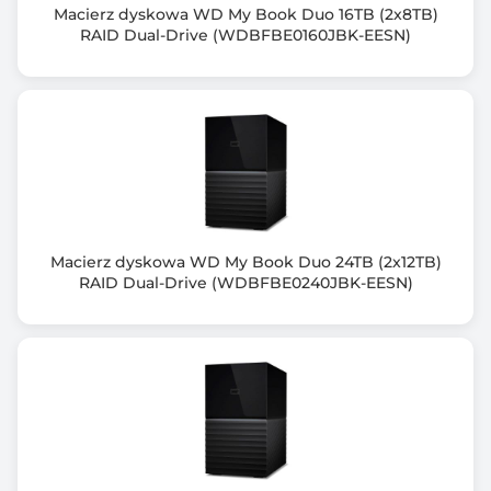
4 szt.
Macierz dyskowa WD My Book Duo 16TB (2x8TB)
RAID Dual-Drive (WDBFBE0160JBK-EESN)
Ilość gniazd PCIe
1 szt.
Gniazda PCIe
1x PCIe Gen 4 x8
Złącze HDMI
Nie
Macierz dyskowa WD My Book Duo 24TB (2x12TB)
Złącze VGA
RAID Dual-Drive (WDBFBE0240JBK-EESN)
Nie
Typ zasilacza
2 x 250W PSU
Wymiary [W x S x G] (mm)
43.3 × 430 × 479 mm