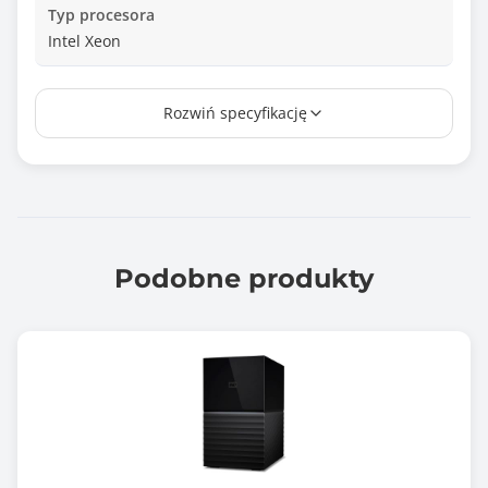
Typ procesora
Intel Xeon
Ilość zainstalowanych procesorów
Rozwiń specyfikację
1 szt.
Ilość pamięci RAM [GB]
16.00
Maksymalna ilość pamięci RAM [GB]
128.00
Podobne produkty
Ilość portów RJ-45 2,5GbE
2 szt.
Ilość portów RJ-45 10GbE
2 szt.
Ilość portów USB 3.x