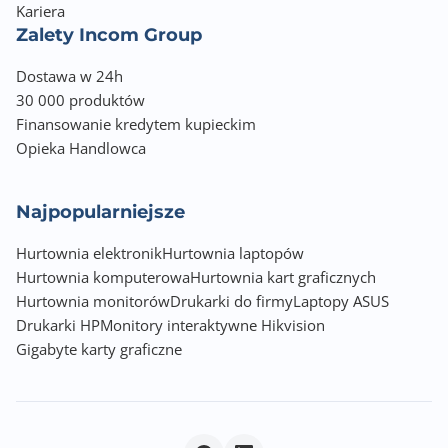
Kariera
Zalety Incom Group
Dostawa w 24h
30 000 produktów
Finansowanie kredytem kupieckim
Opieka Handlowca
Najpopularniejsze
Hurtownia elektronik
Hurtownia laptopów
Hurtownia komputerowa
Hurtownia kart graficznych
Hurtownia monitorów
Drukarki do firmy
Laptopy ASUS
Drukarki HP
Monitory interaktywne Hikvision
Gigabyte karty graficzne