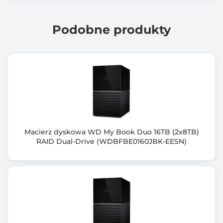
Ilość pamięci RAM [GB]
8.00
Podobne produkty
Maksymalna ilość pamięci RAM [GB]
128.00
Ilość portów RJ-45 10/100MbE
0 szt.
Ilość portów USB 2.0
0 szt.
Macierz dyskowa WD My Book Duo 16TB (2x8TB)
RAID Dual-Drive (WDBFBE0160JBK-EESN)
Ilość portów USB 3.x
3 szt.
Ilość zatok wewn. 2.5" (C)
2 szt.
Ilość zatok wewn. 3.5" (B)