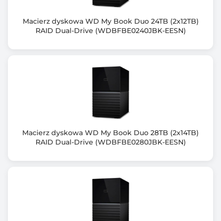
4 szt.
Macierz dyskowa WD My Book Duo 24TB (2x12TB)
Ilość gniazd PCIe
RAID Dual-Drive (WDBFBE0240JBK-EESN)
2 szt.
Ilość portów eSATA
0 szt.
Złącze HDMI
Tak
Złącze VGA
Macierz dyskowa WD My Book Duo 28TB (2x14TB)
RAID Dual-Drive (WDBFBE0280JBK-EESN)
Nie
Zgodność z Onvif
tak
Ilość kanałów
80 szt.