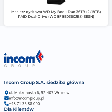
Rodzaj dysku
Macierz dyskowa WD My Book Duo 36TB (2x18TB)
SATA
RAID Dual-Drive (WDBFBE0360JBK-EESN)
Typ zasilacza
250W
Zawiera baterię / akumulator
Nie
Informacje dodatkowe
Opcjonalnie 2 x 10GbE
Incom Group S.A. siedziba główna
ul. Mokronoska 6, 52-407 Wrocław
info@incomgroup.pl
+48 71 35 88 000
Dla Klientów