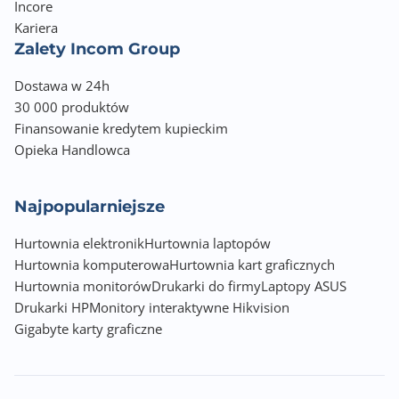
Incore
Port 2,5 Gigabit Ethernet (2,5G/1G/100M): 4
Kariera
(2,5G/1G/100M)
Zalety Incom Group
Port 5 Gigabit Ethernet (5G/2,5G/1G/100M):
Opcjonalne przez kartę
Dostawa w 24h
Port 10 Gigabit sieci Ethernet: Opcjonalne przez kartę
30 000 produktów
Port 25 Gigabit sieci: 2
Finansowanie kredytem kupieckim
Wake on LAN (WOL)
Opieka Handlowca
Ramka Jumbo
Wyjście HDMI: 1, HDMI 1.4b (rozdzielczość do 4096 x
2160 / 30 Hz
Najpopularniejsze
Wskaźniki LED Dysk twardy, stan, 10 GbE, LAN, stan
portów rozszerzeń
Hurtownia elektronik
Hurtownia laptopów
Przyciski: Zasilanie, reset
Hurtownia komputerowa
Hurtownia kart graficznych
Temperatura robocza: 0 - 40 °C
Hurtownia monitorów
Drukarki do firmy
Laptopy ASUS
Temperatura przechowywania: -20 - 70°C
Drukarki HP
Monitory interaktywne Hikvision
Wilgotność względna: 5-95% bez kondensacji,
Gigabyte karty graficzne
temperatura mokrego termometru:
27°C
Pobór mocy: Tryb uśpienia HDD: 129,57 W