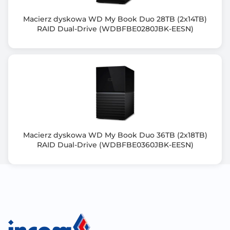
Nie
Macierz dyskowa WD My Book Duo 28TB (2x14TB)
RAID Dual-Drive (WDBFBE0280JBK-EESN)
Zgodność z Onvif
nie
Typ zasilacza
550W (x2), 100–240 V
Wymiary [W x S x G] (mm)
88,3 × 481,07 × 515,02
Macierz dyskowa WD My Book Duo 36TB (2x18TB)
Waga netto (kg)
RAID Dual-Drive (WDBFBE0360JBK-EESN)
12.260
Waga brutto (kg)
17.870
Zawiera baterię / akumulator
Nie