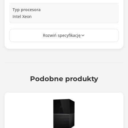
Typ procesora
Intel Xeon
Ilość zainstalowanych procesorów
Rozwiń specyfikację
1 szt.
Ilość pamięci RAM [GB]
64.00
Maksymalna ilość pamięci RAM [GB]
128.00
Podobne produkty
Ilość portów RJ-45 2,5GbE
4 szt.
Ilość portów SFP28 25GbE
2 szt.
Ilość portów USB 3.x