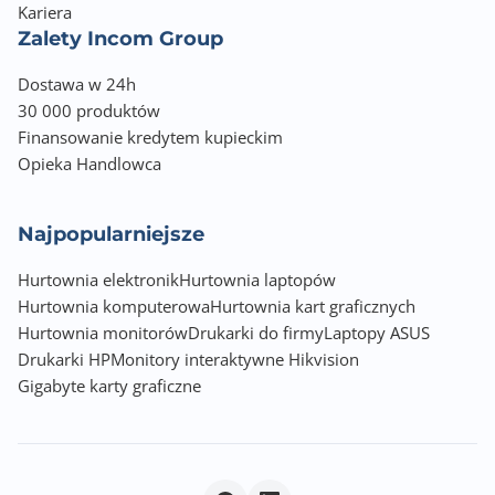
Kariera
Zalety Incom Group
Dostawa w 24h
30 000 produktów
Finansowanie kredytem kupieckim
Opieka Handlowca
Najpopularniejsze
Hurtownia elektronik
Hurtownia laptopów
Hurtownia komputerowa
Hurtownia kart graficznych
Hurtownia monitorów
Drukarki do firmy
Laptopy ASUS
Drukarki HP
Monitory interaktywne Hikvision
Gigabyte karty graficzne