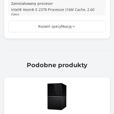
Zainstalowany procesor
Intel® Xeon® E-2378 Processor (16M Cache, 2.60
GHz)
Typ procesora
Rozwiń specyfikację
Intel Xeon
Ilość zainstalowanych procesorów
1 szt.
Maksymalna ilość procesorów
Podobne produkty
1 szt.
Ilość pamięci RAM [GB]
64.00
Maksymalna ilość pamięci RAM [GB]
128.00
Ilość portów RJ-45 2,5GbE