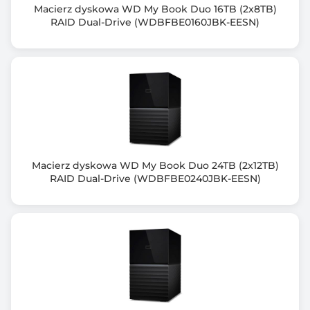
Macierz dyskowa WD My Book Duo 16TB (2x8TB)
2 szt.
RAID Dual-Drive (WDBFBE0160JBK-EESN)
Ilość portów RJ-45 10GbE
2 szt.
Porty USB 3.x
4x USB 3.2 Gen 1
Ilość gniazd PCIe
3 szt.
Macierz dyskowa WD My Book Duo 24TB (2x12TB)
RAID Dual-Drive (WDBFBE0240JBK-EESN)
Gniazda PCIe
2x PCIe Gen 4 x4, 1x PCIe Gen 4 x8
Gniazdo dysku M.2 SSD
Opcjonalne poprzez kartę PCIe
Złącze HDMI
Nie