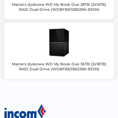
Macierz dyskowa WD My Book Duo 28TB (2x14TB)
Złącze VGA
RAID Dual-Drive (WDBFBE0280JBK-EESN)
Nie
Typ zasilacza
800 W PSU (x2), CRPS
Wymiary [W x S x G] (mm)
178 × 483 × 630
Waga netto (kg)
Macierz dyskowa WD My Book Duo 36TB (2x18TB)
RAID Dual-Drive (WDBFBE0360JBK-EESN)
21.780
Waga brutto (kg)
29.630
Zawiera baterię / akumulator
Nie