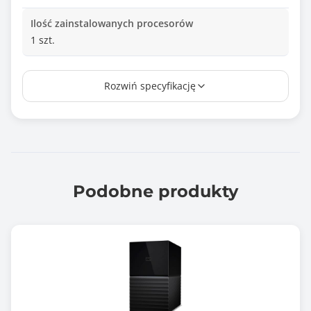
Ilość zainstalowanych procesorów
1 szt.
Ilość pamięci RAM [GB]
Rozwiń specyfikację
16.00
Maksymalna ilość pamięci RAM [GB]
128.00
Ilość portów RJ-45 2,5GbE
2 szt.
Podobne produkty
Ilość portów RJ-45 10GbE
2 szt.
Ilość portów USB 3.x
2 szt.
Porty USB 3.x