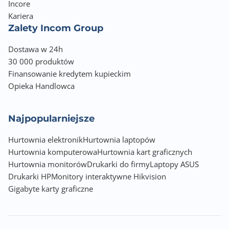
Incore
Kariera
Zalety Incom Group
Dostawa w 24h
30 000 produktów
Finansowanie kredytem kupieckim
Opieka Handlowca
Najpopularniejsze
Hurtownia elektronik
Hurtownia laptopów
Hurtownia komputerowa
Hurtownia kart graficznych
Hurtownia monitorów
Drukarki do firmy
Laptopy ASUS
Drukarki HP
Monitory interaktywne Hikvision
Gigabyte karty graficzne