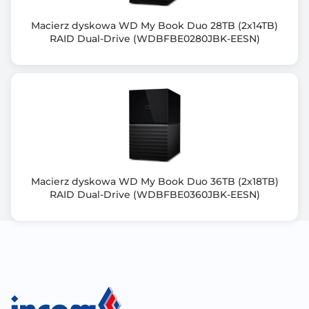
13.000
Macierz dyskowa WD My Book Duo 28TB (2x14TB)
RAID Dual-Drive (WDBFBE0280JBK-EESN)
Zawiera baterię / akumulator
Nie
Informacje dodatkowe
Mechanizm szyfrowania: AES-NI
Transkodowanie wspomagane sprzętowo
Pamięć systemowa: 16 GB UDIMM DDR5 (1x 16 GB)
Maksymalna pojemność pamięci: 128 GB (4 x 32 GB)
Gniazdo pamięci: 4x UDIMM DDR5
Macierz dyskowa WD My Book Duo 36TB (2x18TB)
Pamięć flash: 5GB (ochrona systemu operacyjnego
RAID Dual-Drive (WDBFBE0360JBK-EESN)
przed podwójnym rozruchem)
Kompatybilność dysków:
- 3.5-inch SATA hard disk drives
- 2.5-inch SATA solid state drives
Obsługa przyspieszenia pamięci podręcznej SSD
GPU pass-through
Wake on LAN (WOL)