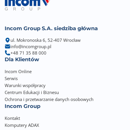
Ramka Jumbo
Gniazdo PCIe: Slot 2 provides the width of PCIe Gen4
x8 when Slot 1 is not
in use, and provides the width of PCIe Gen4 x4 when
Incom Group S.A. siedziba główna
Slot 1 is in use
Wentylator systemu: 3 x 60mm, 12VDC
ul. Mokronoska 6, 52-407 Wrocław
Ostrzeżenie systemowe: Brzęczyk
info@incomgroup.pl
Maks. liczba połączeń współbieżnych (CIFS): 5000
+48 71 35 88 000
Temperatura robocza : 0–40°C
Dla Klientów
Temperatura przechowywania: -20–70°C
Wilgotność względna: 5-95% bez kondensacji
Incom Online
Serwis
Gwarancja producenta [mies.]
Warunki współpracy
60
Centrum Edukacji i Biznesu
Ochrona i przetwarzanie danych osobowych
Incom Group
Kontakt
Komputery ADAX