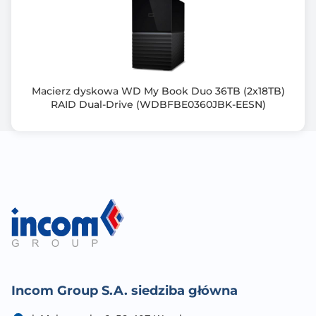
Złącze VGA
Nie
Zgodność z Onvif
Macierz dyskowa WD My Book Duo 36TB (2x18TB)
tak
RAID Dual-Drive (WDBFBE0360JBK-EESN)
Rodzaj dysku
SATA
Typ zasilacza
250 W
Zawiera baterię / akumulator
Nie
Informacje dodatkowe
Wyjście HDMI Opcjonalne poprzez kartę PCIe
Incom Group S.A. siedziba główna