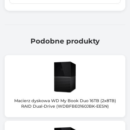
Typ procesora
AMD Ryzen™ Embedded V1000 Series
Ilość zainstalowanych procesorów
1 szt.
Podobne produkty
Maksymalna ilość procesorów
1 szt.
Ilość pamięci RAM [GB]
8.00
Maksymalna ilość pamięci RAM [GB]
64.00
Macierz dyskowa WD My Book Duo 16TB (2x8TB)
RAID Dual-Drive (WDBFBE0160JBK-EESN)
Ilość portów RJ-45 2,5GbE
2 szt.