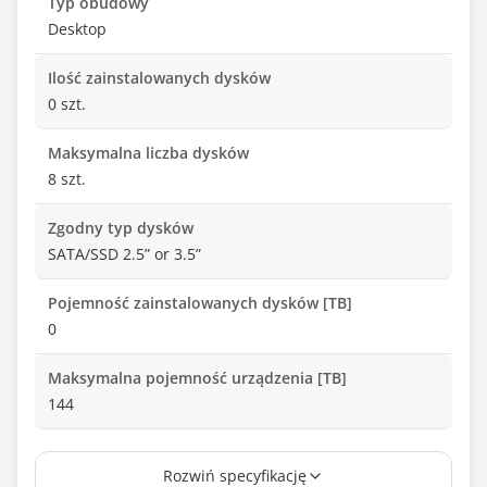
Typ obudowy
Desktop
Ilość zainstalowanych dysków
0 szt.
Maksymalna liczba dysków
8 szt.
Zgodny typ dysków
SATA/SSD 2.5” or 3.5”
Pojemność zainstalowanych dysków [TB]
0
Maksymalna pojemność urządzenia [TB]
144
Zainstalowany procesor
Rozwiń specyfikację
AMD Ryzen V1500B