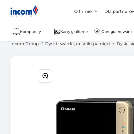
O firmie
Dla partneró
Komputery
Karty graficzne
Oprogramowanie
Incom Group
Dyski twarde, nośniki pamięci
Dyski s