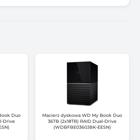
Book Duo
Macierz dyskowa WD My Book Duo
l-Drive
36TB (2x18TB) RAID Dual-Drive
ESN)
(WDBFBE0360JBK-EESN)