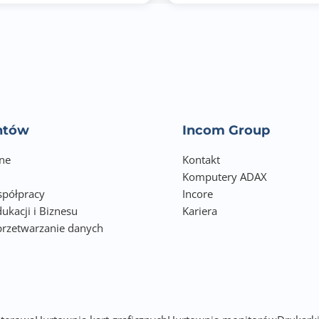
2 x M.2 2280 PCIe Gen 3 x1
Tak
Nie
tak
entów
Incom Group
90
ne
Kontakt
Komputery ADAX
ONVIF
półpracy
Incore
ukacji i Biznesu
Kariera
168 × 170 × 226
przetwarzanie danych
h
2.260
3.600
Nie