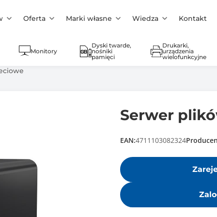
w
Oferta
Marki własne
Wiedza
Kontakt
Dyski twarde,
Drukarki,
Monitory
nośniki
urządzenia
pamięci
wielofunkcyjne
ieciowe
Serwer plik
EAN:
4711103082324
Producen
Zarej
Zalo