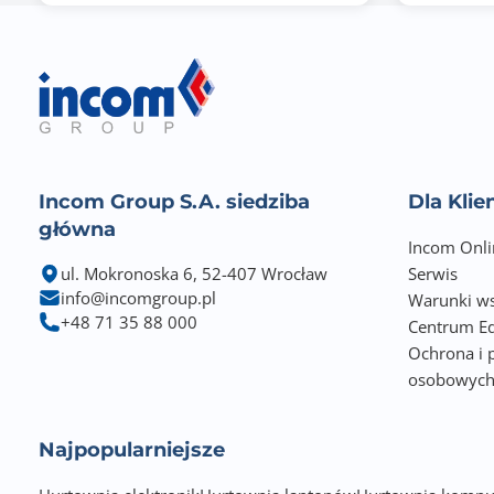
Gniazdo dysku M.2 SSD
Złącze HDMI
Złącze VGA
Zgodność z Onvif
Incom Group S.A. siedziba
Dla Kli
główna
Typ zasilacza
Incom Onli
ul. Mokronoska 6, 52-407 Wrocław
Serwis
Obsługiwane protokoły / Zgodność z normami
info@incomgroup.pl
Warunki ws
+48 71 35 88 000
Centrum Ed
Wymiary [W x S x G] (mm)
Ochrona i 
osobowyc
Waga netto (kg)
Waga brutto (kg)
Najpopularniejsze
Zawiera baterię / akumulator