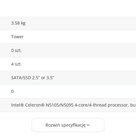
3.58 kg
Tower
0 szt.
4 szt.
SATA/SSD 2.5” or 3.5”
0
Intel® Celeron® N5105/N5095 4-core/4-thread processor, bur
Intel Celeron
Rozwiń specyfikację
1 szt.