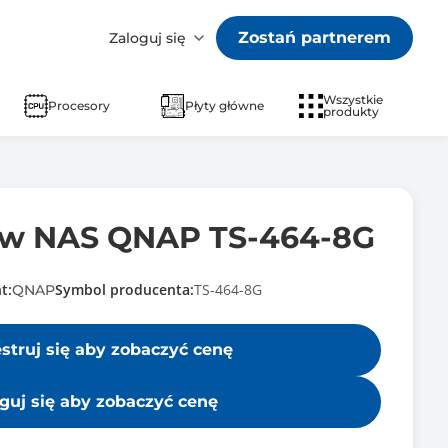
Zostań partnerem
Zaloguj się
Wszystkie
Procesory
Płyty główne
produkty
ów NAS QNAP TS-464-8G
t:
Symbol producenta:
TS-464-8G
QNAP
estruj się aby zobaczyć cenę
guj się aby zobaczyć cenę