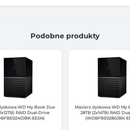
1 szt.
8.00
Podobne produkty
8.00
2 szt.
2 szt.
2 szt.
2x Type-A USB 3.2 Gen 2 10Gbps
4 szt.
 dyskowa WD My Book Duo
Macierz dyskowa WD My 
2x12TB) RAID Dual-Drive
28TB (2x14TB) RAID Dua
1 szt.
BFBE0240JBK-EESN)
(WDBFBE0280JBK-E
1x PCIe Gen 3 x2