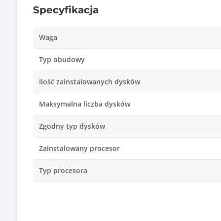
Specyfikacja
Waga
Typ obudowy
Ilość zainstalowanych dysków
Maksymalna liczba dysków
Zgodny typ dysków
Zainstalowany procesor
Typ procesora
Ilość zainstalowanych procesorów
Ilość pamięci RAM [GB]