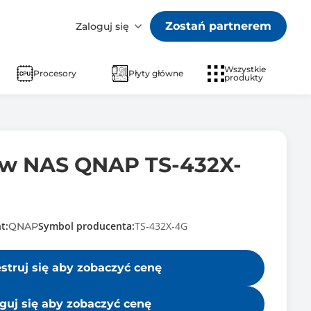
Zostań partnerem
Zaloguj się
Wszystkie
Procesory
Płyty główne
produkty
ów NAS QNAP TS-432X-
t:
Symbol producenta:
TS-432X-4G
QNAP
estruj się aby zobaczyć cenę
guj się aby zobaczyć cenę