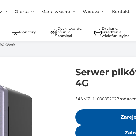
w
Oferta
Marki własne
Wiedza
Kontakt
Dyski twarde,
Drukarki,
Monitory
nośniki
urządzenia
pamięci
wielofunkcyjne
ieciowe
Serwer plik
4G
EAN:
4711103085202
Producen
Zarej
Zalo