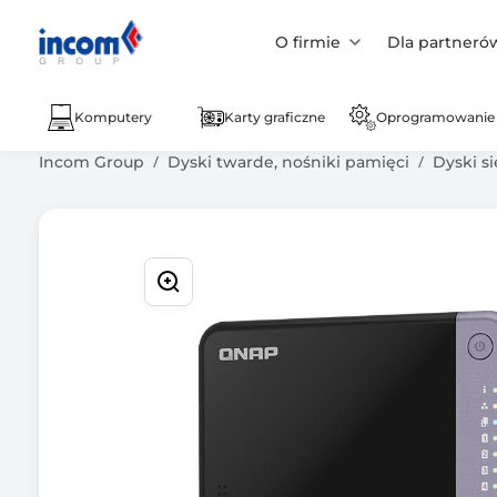
O firmie
Dla partneró
Komputery
Karty graficzne
Oprogramowanie
Incom Group
Dyski twarde, nośniki pamięci
Dyski s