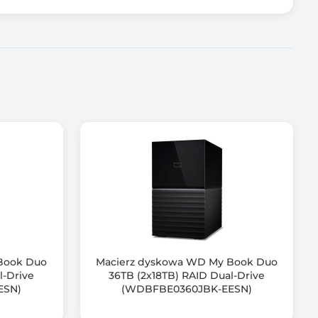
Book Duo
Macierz dyskowa WD My Book Duo
l-Drive
36TB (2x18TB) RAID Dual-Drive
ESN)
(WDBFBE0360JBK-EESN)