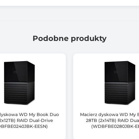
16.00
2 szt.
Podobne produkty
1 szt.
2 szt.
1 szt.
1x PCIe Gen 3 x4
Nie
Nie
 dyskowa WD My Book Duo
Macierz dyskowa WD My 
2x12TB) RAID Dual-Drive
28TB (2x14TB) RAID Dua
Zasilacz 90 W (12 VDC), 100-240 VAC
BFBE0240JBK-EESN)
(WDBFBE0280JBK-E
226,5 × 170 × 165