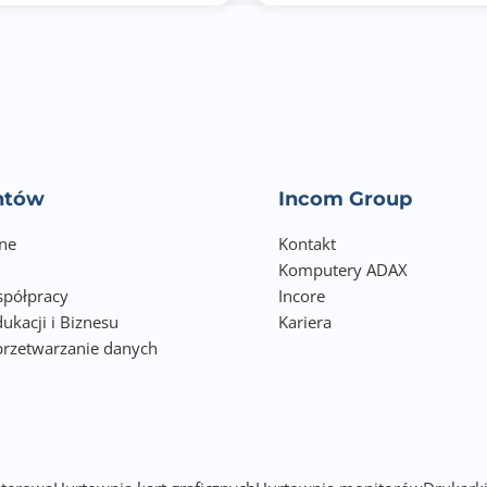
1.990
4.800
Nie
Architektura procesora: 64-bit ARM
entów
Incom Group
Koprocesor arytmetyczny FPU
ne
Kontakt
Mechanizm szyfrowania
Komputery ADAX
półpracy
Incore
Gniazdo pamięci: 1 x SODIMM DDR4
ukacji i Biznesu
Kariera
Obsługa pamięci ECC
przetwarzanie danych
h
Pamięć flash 512MB (ochrona systemu operacyjnego przed 
Wnęka dysków: 4 dyski 3,5-calowe SATA 6 Gb/s, 3 Gb/s
Kompatybilność dysków - 3,5-calowe zatoki: 3,5-calowe HDD 