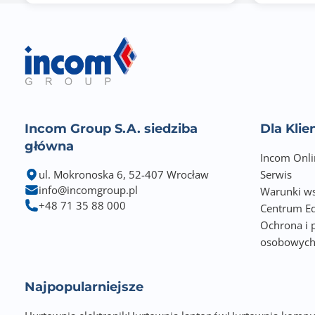
Waga netto (kg)
Waga brutto (kg)
Zawiera baterię / akumulator
Informacje dodatkowe
Incom Group S.A. siedziba
Dla Kli
główna
Incom Onli
ul. Mokronoska 6, 52-407 Wrocław
Serwis
info@incomgroup.pl
Warunki ws
+48 71 35 88 000
Centrum Ed
Ochrona i 
osobowyc
Najpopularniejsze