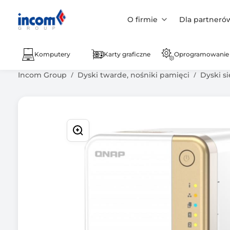
O firmie
Dla partneró
Komputery
Karty graficzne
Oprogramowanie
Incom Group
Dyski twarde, nośniki pamięci
Dyski s