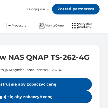
Zostań partnerem
Zaloguj się
Wszystkie
Procesory
Płyty główne
produkty
ów NAS QNAP TS-262-4G
t:
Symbol producenta:
TS-262-4G
QNAP
estruj się aby zobaczyć cenę
guj się aby zobaczyć cenę