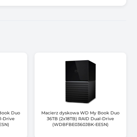
Book Duo
Macierz dyskowa WD My Book Duo
l-Drive
36TB (2x18TB) RAID Dual-Drive
ESN)
(WDBFBE0360JBK-EESN)