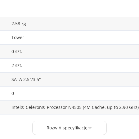
2.58 kg
Tower
0 szt.
2 szt.
SATA 2,5"/3,5"
0
Intel® Celeron® Processor N4505 (4M Cache, up to 2.90 GHz)
Intel Celeron
Rozwiń specyfikację
1 szt.