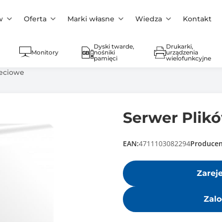
w
Oferta
Marki własne
Wiedza
Kontakt
Dyski twarde,
Drukarki,
Monitory
nośniki
urządzenia
pamięci
wielofunkcyjne
ieciowe
Serwer Plik
EAN:
4711103082294
Producen
Zarej
Zalo