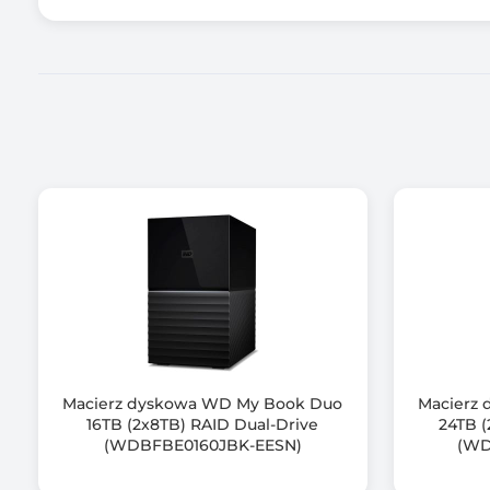
Maksymalna ilość procesorów
Ilość pamięci RAM [GB]
Maksymalna ilość pamięci RAM [GB]
Ilość portów RJ-45 2,5GbE
Porty USB 3.x
Ilość gniazd PCIe
Gniazda PCIe
Gniazdo dysku M.2 SSD
Macierz dyskowa WD My Book Duo
Macierz
16TB (2x8TB) RAID Dual-Drive
24TB (
(WDBFBE0160JBK-EESN)
(WD
Złącze HDMI