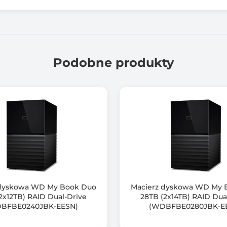
1 szt.
4.00
Podobne produkty
4.00
1 szt.
2x Type-A USB 3.2 Gen 2 10Gbps
2 szt.
1x PCIe Gen 3 x2
Opcjonalne poprzez kartę PCIe
 dyskowa WD My Book Duo
Macierz dyskowa WD My 
2 x M.2 2280 PCIe Gen 3 x1
2x12TB) RAID Dual-Drive
28TB (2x14TB) RAID Dua
BFBE0240JBK-EESN)
(WDBFBE0280JBK-E
Tak