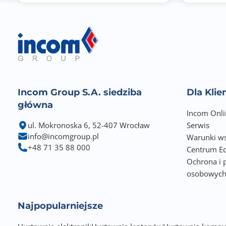
Złącze VGA
Typ zasilacza
Zawiera baterię / akumulator
Informacje dodatkowe
Incom Group S.A. siedziba
Dla Kli
główna
Incom Onli
ul. Mokronoska 6, 52-407 Wrocław
Serwis
info@incomgroup.pl
Warunki ws
+48 71 35 88 000
Centrum Ed
Ochrona i 
osobowyc
Najpopularniejsze