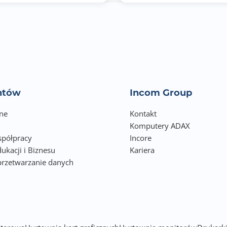
Nie
65 W PSU (x1), CRPS
Nie
Intel® UHD Graphics
entów
Incom Group
Floating Point Unit
ne
Kontakt
Hardware-accelerated Transcoding
Komputery ADAX
4GB (Dual boot OS protection)
półpracy
Incore
ukacji i Biznesu
Kariera
LED Indicators: Power/Status, LAN, USB, HDD1-2
przetwarzanie danych
Buttons: Power, USB copy, Reset
h
5-95% RH non-condensing, wet bulb: 27°C (80.6°F)
System fan: 1 x 120mm, 12VDC