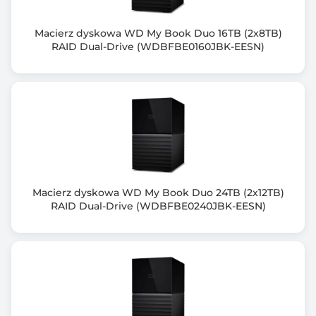
Ilość portów USB 3.x
2 szt.
Macierz dyskowa WD My Book Duo 16TB (2x8TB)
RAID Dual-Drive (WDBFBE0160JBK-EESN)
Gniazdo dysku M.2 SSD
2 x M.2 2280 PCIe Gen 3 x2
Złącze HDMI
Tak
Złącze VGA
Nie
Macierz dyskowa WD My Book Duo 24TB (2x12TB)
Wymiary [W x S x G] (mm)
RAID Dual-Drive (WDBFBE0240JBK-EESN)
168,5 x 102 x 225
Waga netto (kg)
1.280
Waga brutto (kg)