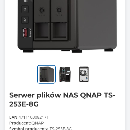
Serwer plików NAS QNAP TS-
253E-8G
EAN:
4711103082171
Producent:
QNAP
Symbol producenta:
TS-253E-8G