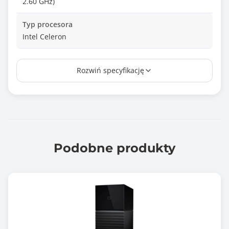
2.60 GHz)
Typ procesora
Intel Celeron
Ilość zainstalowanych procesorów
Rozwiń specyfikację
1 szt.
Ilość pamięci RAM [GB]
8.00
Maksymalna ilość pamięci RAM [GB]
8.00
Podobne produkty
Ilość portów RJ-45 2,5GbE
2 szt.
Ilość portów USB 2.0
2 szt.