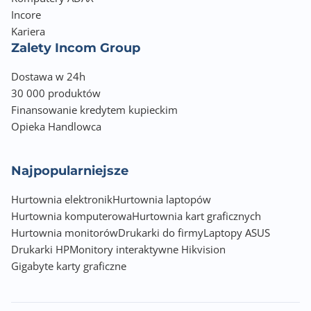
Incore
Kariera
Zalety Incom Group
Dostawa w 24h
30 000 produktów
Finansowanie kredytem kupieckim
Opieka Handlowca
Najpopularniejsze
Hurtownia elektronik
Hurtownia laptopów
Hurtownia komputerowa
Hurtownia kart graficznych
Hurtownia monitorów
Drukarki do firmy
Laptopy ASUS
Drukarki HP
Monitory interaktywne Hikvision
Gigabyte karty graficzne